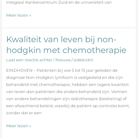
Integraal Kankercentrum Zuid en de universiteit van
Meer lezen »
Kwaliteit van leven bij non-
Kwaliteit
van
hodgkin met chemotherapie
leven
bij
Laat een reactie achter
/
Nieuws
/
sidekickit
non-
EINDHOVEN – Patiënten bij wie 5 tot 15 jaar geleden de
hodgkin
diagnose Non-Hodgkin lymfoom is vastgesteld en die zijn
met
behandeld met chemotherapie, hebben een lagere kwaliteit
chemotherapie
van leven dan patiënten die anders behandeld zijn. Vormen
van andere behandelingen zijn radiotherapie (bestraling) of
een afwachtend beleid, waarbij de patiënt op controles komt,
zonder dat er een
Meer lezen »