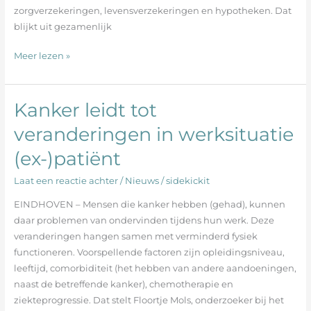
zorgverzekeringen, levensverzekeringen en hypotheken. Dat
blijkt uit gezamenlijk
Meer lezen »
Kanker leidt tot
Kanker
leidt
veranderingen in werksituatie
tot
(ex-)patiënt
veranderingen
in
Laat een reactie achter
/
Nieuws
/
sidekickit
werksituatie
(ex-)patiënt
EINDHOVEN – Mensen die kanker hebben (gehad), kunnen
daar problemen van ondervinden tijdens hun werk. Deze
veranderingen hangen samen met verminderd fysiek
functioneren. Voorspellende factoren zijn opleidingsniveau,
leeftijd, comorbiditeit (het hebben van andere aandoeningen,
naast de betreffende kanker), chemotherapie en
ziekteprogressie. Dat stelt Floortje Mols, onderzoeker bij het