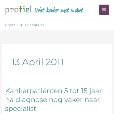
Ga
Wat kanker met u doet
Hoo
naar
de
inhoud
Home
2011
april
13
13 April 2011
Kankerpatiënten 5 tot 15 jaar
Kankerpatiënten
5
na diagnose nog vaker naar
tot
specialist
15
jaar