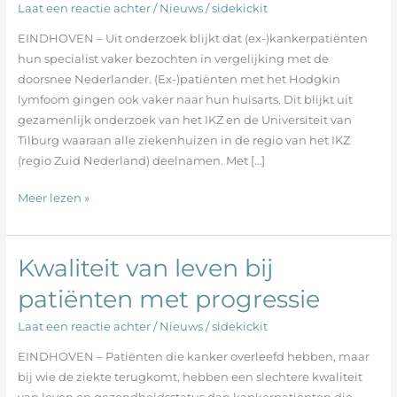
Laat een reactie achter
/
Nieuws
/
sidekickit
na
diagnose
EINDHOVEN – Uit onderzoek blijkt dat (ex-)kankerpatiënten
nog
hun specialist vaker bezochten in vergelijking met de
vaker
doorsnee Nederlander. (Ex-)patiënten met het Hodgkin
naar
lymfoom gingen ook vaker naar hun huisarts. Dit blijkt uit
specialist
gezamenlijk onderzoek van het IKZ en de Universiteit van
Tilburg waaraan alle ziekenhuizen in de regio van het IKZ
(regio Zuid Nederland) deelnamen. Met […]
Meer lezen »
Kwaliteit van leven bij
Kwaliteit
van
patiënten met progressie
leven
bij
Laat een reactie achter
/
Nieuws
/
sidekickit
patiënten
EINDHOVEN – Patiënten die kanker overleefd hebben, maar
met
bij wie de ziekte terugkomt, hebben een slechtere kwaliteit
progressie