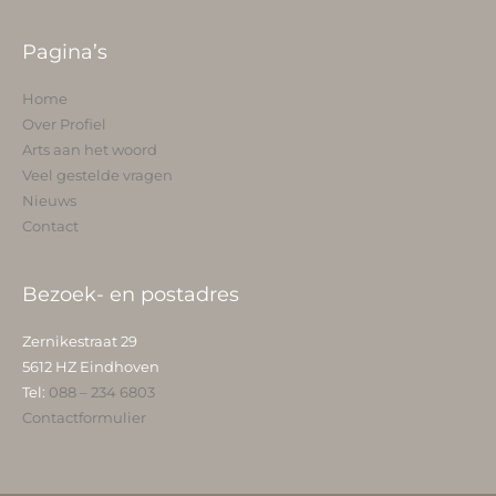
Pagina’s
Home
Over Profiel
Arts aan het woord
Veel gestelde vragen
Nieuws
Contact
Bezoek- en postadres
Zernikestraat 29
5612 HZ Eindhoven
Tel:
088 – 234 6803
Contactformulier