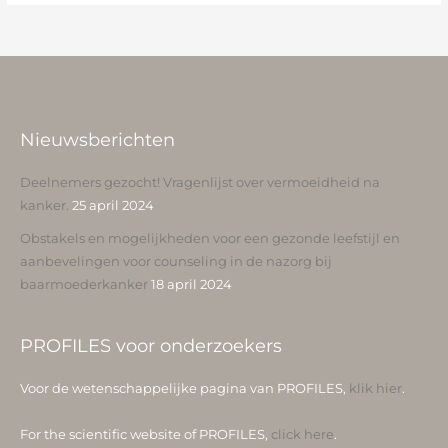
Nieuwsberichten
Deelnemers gezocht! Vragenlijst over vermoeidheid na
kanker.
25 april 2024
Obstakels en mogelijkheden voor een gezonde leefstijl en
aanbevelingen voor counseling in de nazorg bij
baarmoederkanker
18 april 2024
PROFILES voor onderzoekers
Voor de wetenschappelijke pagina van PROFILES,
klik hier
.
For the scientific website of PROFILES,
click here
.