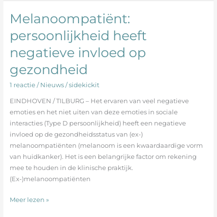
Melanoompatiënt:
Melanoompatiënt:
persoonlijkheid
persoonlijkheid heeft
heeft
negatieve invloed op
negatieve
invloed
gezondheid
op
gezondheid
1 reactie
/
Nieuws
/
sidekickit
EINDHOVEN / TILBURG – Het ervaren van veel negatieve
emoties en het niet uiten van deze emoties in sociale
interacties (Type D persoonlijkheid) heeft een negatieve
invloed op de gezondheidsstatus van (ex-)
melanoompatiënten (melanoom is een kwaardaardige vorm
van huidkanker). Het is een belangrijke factor om rekening
mee te houden in de klinische praktijk.
(Ex-)melanoompatiënten
Meer lezen »