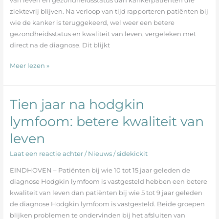
van leven en gezondheidsstatus dan kankerpatiënten die
ziektevrij blijven. Na verloop van tijd rapporteren patiënten bij
wie de kanker is teruggekeerd, wel weer een betere
gezondheidsstatus en kwaliteit van leven, vergeleken met
direct na de diagnose. Dit blijkt
Meer lezen »
Tien jaar na hodgkin
Tien
jaar
lymfoom: betere kwaliteit van
na
leven
hodgkin
lymfoom:
Laat een reactie achter
/
Nieuws
/
sidekickit
betere
kwaliteit
EINDHOVEN – Patiënten bij wie 10 tot 15 jaar geleden de
van
diagnose Hodgkin lymfoom is vastgesteld hebben een betere
leven
kwaliteit van leven dan patiënten bij wie 5 tot 9 jaar geleden
de diagnose Hodgkin lymfoom is vastgesteld. Beide groepen
blijken problemen te ondervinden bij het afsluiten van