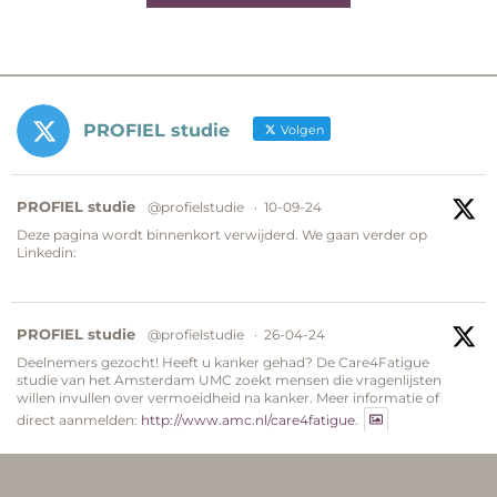
PROFIEL studie
Volgen
a
PROFIEL studie
@profielstudie
·
10-09-24
Deze pagina wordt binnenkort verwijderd. We gaan verder op
Linkedin:
a
PROFIEL studie
@profielstudie
·
26-04-24
Deelnemers gezocht! Heeft u kanker gehad? De Care4Fatigue
studie van het Amsterdam UMC zoekt mensen die vragenlijsten
willen invullen over vermoeidheid na kanker. Meer informatie of
direct aanmelden:
http://www.amc.nl/care4fatigue
.