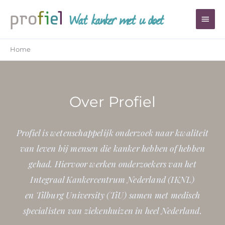
Ga
Wat kanker met u doet
Hoo
naar
de
inhoud
Home
Over Profiel
Profiel is wetenschappelijk onderzoek naar kwaliteit
van leven bij mensen die kanker hebben of hebben
gehad. Hiervoor werken onderzoekers van het
Integraal Kankercentrum Nederland (IKNL)
en Tilburg University (TiU) samen met medisch
specialisten van ziekenhuizen in heel Nederland.