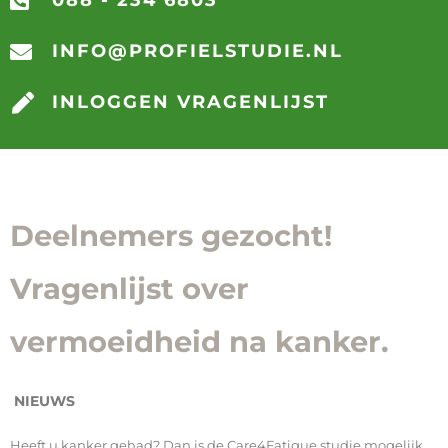
088 - 234 6803
INFO@PROFIELSTUDIE.NL
INLOGGEN VRAGENLIJST
Deelnemers gezocht!
Vragenlijst over
vermoeidheid na kanker.
NIEUWS
Heeft u kanker gehad? Dan is de Care4Fatigue studie mogelijk