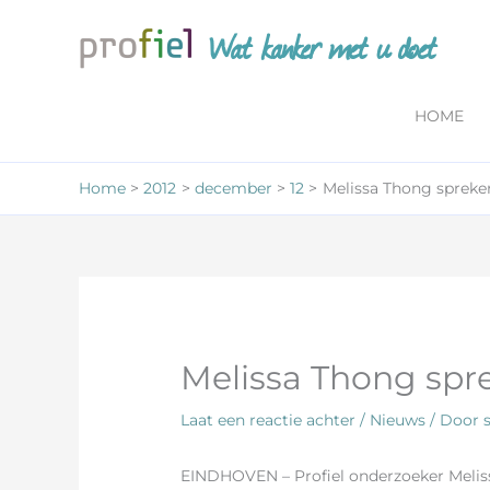
Ga
Wat kanker met u doet
naar
de
inhoud
HOME
Home
2012
december
12
Melissa Thong spreke
Melissa Thong spr
Laat een reactie achter
/
Nieuws
/ Door
EINDHOVEN – Profiel onderzoeker Melis