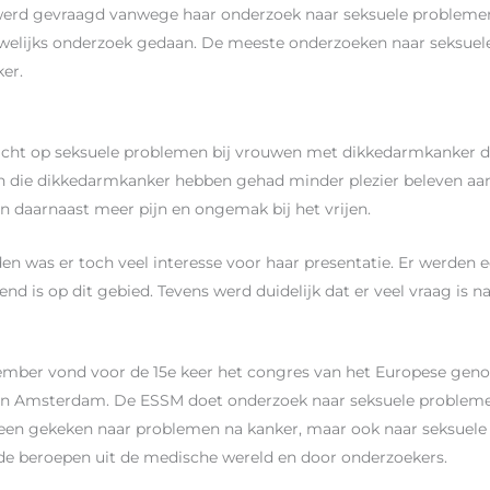
werd gevraagd vanwege haar onderzoek naar seksuele problemen
welijks onderzoek gedaan. De meeste onderzoeken naar seksuele
er.
ericht op seksuele problemen bij vrouwen met dikkedarmkanker
wen die dikkedarmkanker hebben gehad minder plezier beleven 
daarnaast meer pijn en ongemak bij het vrijen.
was er toch veel interesse voor haar presentatie. Er werden ee
d is op dit gebied. Tevens werd duidelijk dat er veel vraag is na
ember vond voor de 15e keer het congres van het Europese gen
er in Amsterdam. De ESSM doet onderzoek naar seksuele proble
lleen gekeken naar problemen na kanker, maar ook naar seksuele 
de beroepen uit de medische wereld en door onderzoekers.