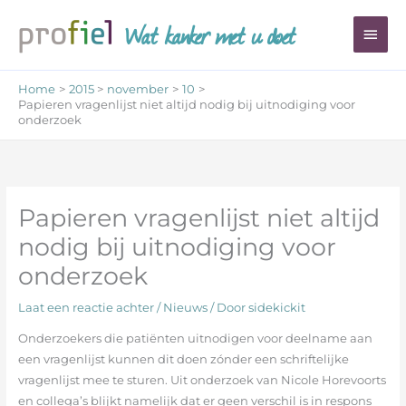
Ga
Wat kanker met u doet
Hoo
naar
de
inhoud
Home
2015
november
10
Papieren vragenlijst niet altijd nodig bij uitnodiging voor
onderzoek
Papieren vragenlijst niet altijd
nodig bij uitnodiging voor
onderzoek
Laat een reactie achter
/
Nieuws
/ Door
sidekickit
Onderzoekers die patiënten uitnodigen voor deelname aan
een vragenlijst kunnen dit doen zónder een schriftelijke
vragenlijst mee te sturen. Uit onderzoek van Nicole Horevoorts
en collega’s blijkt namelijk dat er geen verschil is in respons