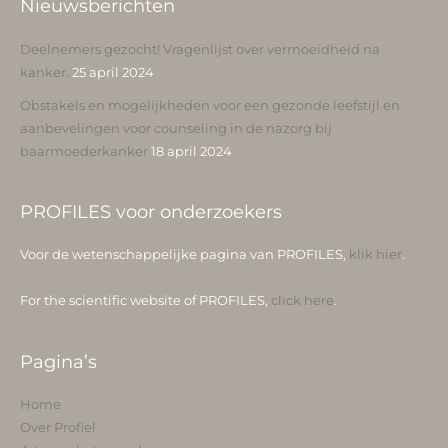
Nieuwsberichten
Deelnemers gezocht! Vragenlijst over vermoeidheid na
kanker.
25 april 2024
Obstakels en mogelijkheden voor een gezonde leefstijl en
aanbevelingen voor counseling in de nazorg bij
baarmoederkanker
18 april 2024
PROFILES voor onderzoekers
Voor de wetenschappelijke pagina van PROFILES,
klik hier
.
For the scientific website of PROFILES,
click here
.
Pagina’s
Home
Over Profiel