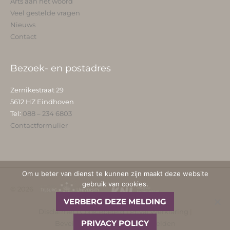
Arts aan het woord
Veel gestelde vragen
Nieuws
Contact
Bezoek- en postadres
Zernikestraat 29
5612 HZ Eindhoven
Tel:
088 – 234 6803
Contactformulier
Om u beter van dienst te kunnen zijn maakt deze website
gebruik van cookies.
© 2026
VERBERG DEZE MELDING
Disclaimer
|
Cookiebeleid
|
Privacyverklaring
|
PRIVACY POLICY
Beveiligingskwetsbaarheid melden