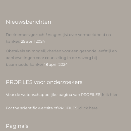
Nieuwsberichten
Deelnemers gezocht! Vragenlijst over vermoeidheid na
kanker.
25 april 2024
Obstakels en mogelijkheden voor een gezonde leefstijl en
aanbevelingen voor counseling in de nazorg bij
baarmoederkanker
18 april 2024
PROFILES voor onderzoekers
Voor de wetenschappelijke pagina van PROFILES,
klik hier
.
For the scientific website of PROFILES,
click here
.
Pagina’s