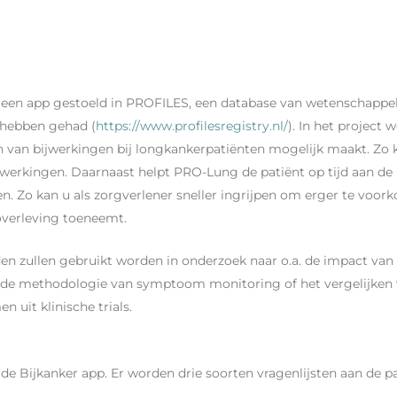
een app gestoeld in PROFILES, een database van wetenschappeli
 hebben gehad (
https://www.profilesregistry.nl/
). In het project
n van bijwerkingen bij longkankerpatiënten mogelijk maakt. Zo kr
jwerkingen. Daarnaast helpt PRO-Lung de patiënt op tijd aan de 
. Zo kan u als zorgverlener sneller ingrijpen om erger te voor
 overleving toeneemt.
den zullen gebruikt worden in onderzoek naar o.a. de impact v
an de methodologie van symptoom monitoring of het vergelijke
 uit klinische trials.
a de Bijkanker app. Er worden drie soorten vragenlijsten aan de 