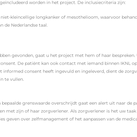
geïncludeerd worden in het project. De inclusiecriteria zijn:
f niet-kleincellige longkanker of mesothelioom, waarvoor behand
n de Nederlandse taal.
ebben gevonden, gaat u het project met hem of haar bespreken. 
 consent. De patiënt kan ook contact met iemand binnen IKNL o
t informed consent heeft ingevuld en ingeleverd, dient de zorg
n te vullen.
bepaalde grenswaarde overschrijdt gaat een alert uit naar de pa
en met zijn of haar zorgverlener. Als zorgverlener is het uw taa
dvies geven over zelfmanagement of het aanpassen van de medicat