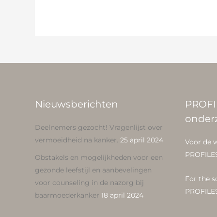
Nieuwsberichten
PROFI
onder
Deelnemers gezocht! Vragenlijst over
vermoeidheid na kanker.
25 april 2024
Voor de 
PROFILE
Obstakels en mogelijkheden voor een
gezonde leefstijl en aanbevelingen
For the s
voor counseling in de nazorg bij
PROFILE
baarmoederkanker
18 april 2024