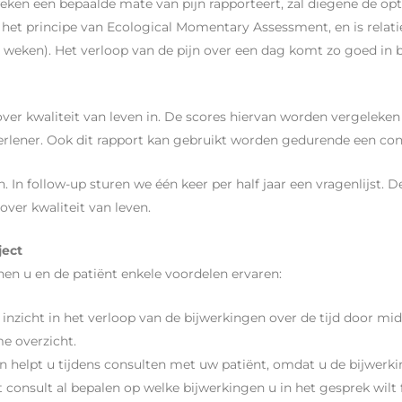
ken een bepaalde mate van pijn rapporteert, zal diegene de opti
s het principe van Ecological Momentary Assessment, en is relati
e weken). Het verloop van de pijn over een dag komt zo goed in b
 over kwaliteit van leven in. De scores hiervan worden vergeleke
verlener. Ook dit rapport kan gebruikt worden gedurende een con
In follow-up sturen we één keer per half jaar een vragenlijst. De
over kwaliteit van leven.
ject
en u en de patiënt enkele voordelen ervaren:
 inzicht in het verloop van de bijwerkingen over de tijd door m
me overzicht.
n helpt u tijdens consulten met uw patiënt, omdat u de bijwerkin
t consult al bepalen op welke bijwerkingen u in het gesprek wilt