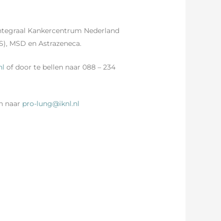
ntegraal Kankercentrum Nederland
S), MSD en Astrazeneca.
nl
of door te bellen naar 088 – 234
en naar
pro-lung@iknl.nl