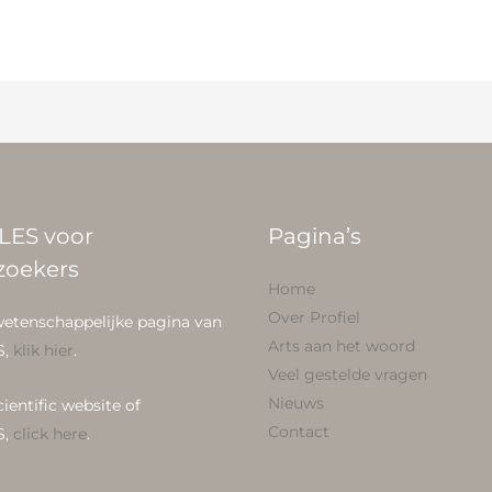
LES voor
Pagina’s
zoekers
Home
Over Profiel
wetenschappelijke pagina van
Arts aan het woord
S,
klik hier
.
Veel gestelde vragen
Nieuws
cientific website of
Contact
S,
click here
.