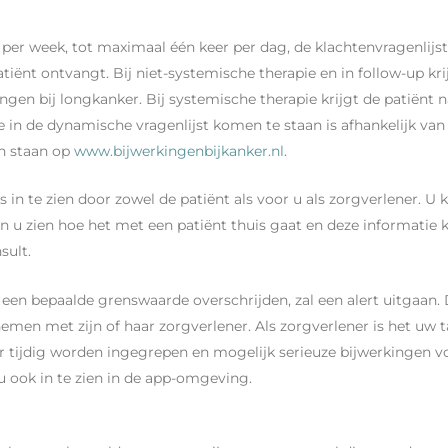
per week, tot maximaal één keer per dag, de klachtenvragenlijst
tiënt ontvangt. Bij niet-systemische therapie en in follow-up krij
gen bij longkanker. Bij systemische therapie krijgt de patiënt n
ie in de dynamische vragenlijst komen te staan is afhankelijk 
en staan op
www.bijwerkingenbijkanker.nl
.
 in te zien door zowel de patiënt als voor u als zorgverlener. U 
 u zien hoe het met een patiënt thuis gaat en deze informatie k
sult.
 een bepaalde grenswaarde overschrijden, zal een alert uitgaan. 
e nemen met zijn of haar zorgverlener. Als zorgverlener is het uw 
 tijdig worden ingegrepen en mogelijk serieuze bijwerkingen v
 u ook in te zien in de app-omgeving.