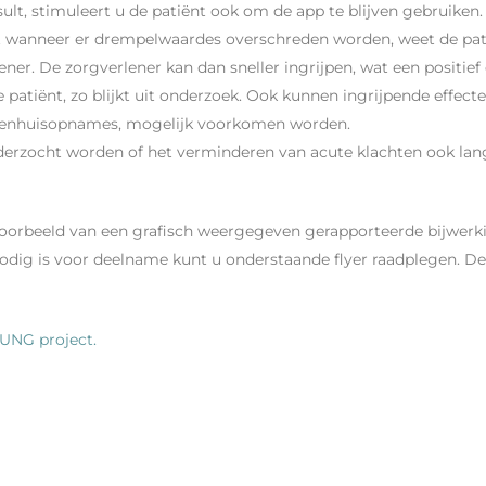
ult, stimuleert u de patiënt ook om de app te blijven gebruiken.
t wanneer er drempelwaardes overschreden worden, weet de patië
r. De zorgverlener kan dan sneller ingrijpen, wat een positief e
 patiënt, zo blijkt uit onderzoek. Ook kunnen ingrijpende effect
ekenhuisopnames, mogelijk voorkomen worden.
onderzocht worden of het verminderen van acute klachten ook la
 voorbeeld van een grafisch weergegeven gerapporteerde bijwer
 nodig is voor deelname kunt u onderstaande flyer raadplegen. D
LUNG project.