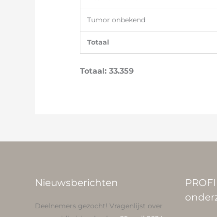
Tumor onbekend
Totaal
Totaal: 33.359
Nieuwsberichten
PROFI
onder
Deelnemers gezocht! Vragenlijst over