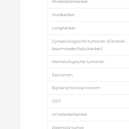
Alvleesklierkanker
Huidkanker
Longkanker
Gynaecologische tumoren (Eierstok-,
baarmoeder(hals)kanker)
Hematologische tumoren
Sarcomen
Bijnierschorscarcinoom
GIST
Urineleiderkanker
Desmoïd tumor