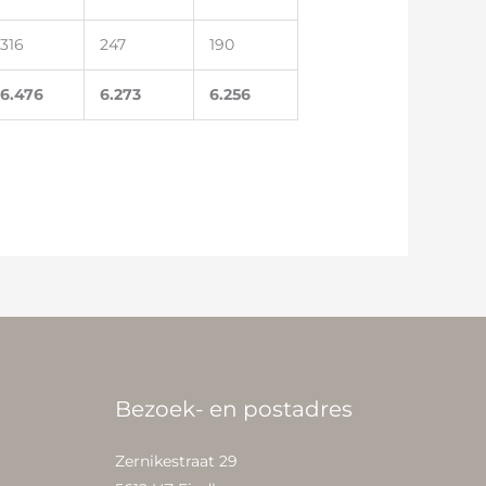
316
247
190
6.476
6.273
6.256
Bezoek- en postadres
Zernikestraat 29