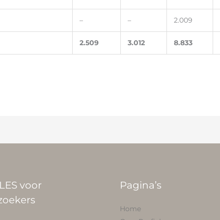
–
–
2.009
2.509
3.012
8.833
LES voor
Pagina’s
zoekers
Home