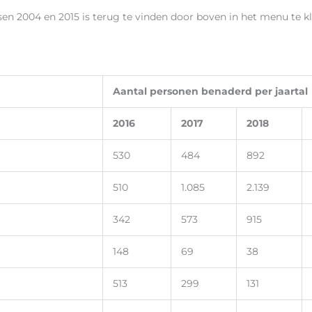
sen 2004 en 2015 is terug te vinden door boven in het menu te k
Aantal personen benaderd per jaartal
2016
2017
2018
530
484
892
510
1.085
2.139
342
573
915
148
69
38
513
299
131