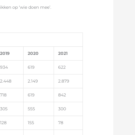
likken op ‘wie doen mee’.
2019
2020
2021
934
619
622
2.448
2.149
2.879
718
619
842
305
555
300
128
155
78