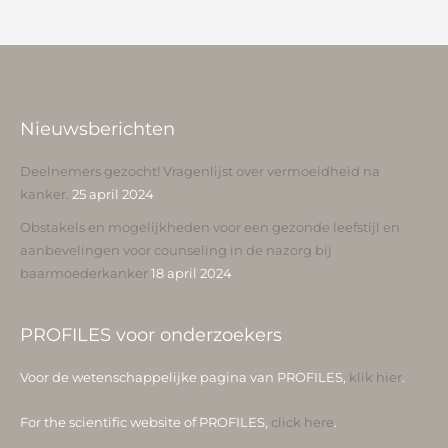
Nieuwsberichten
Deelnemers gezocht! Vragenlijst over vermoeidheid na
kanker.
25 april 2024
Obstakels en mogelijkheden voor een gezonde leefstijl en
aanbevelingen voor counseling in de nazorg bij
baarmoederkanker
18 april 2024
PROFILES voor onderzoekers
Voor de wetenschappelijke pagina van PROFILES,
klik hier
.
For the scientific website of PROFILES,
click here
.