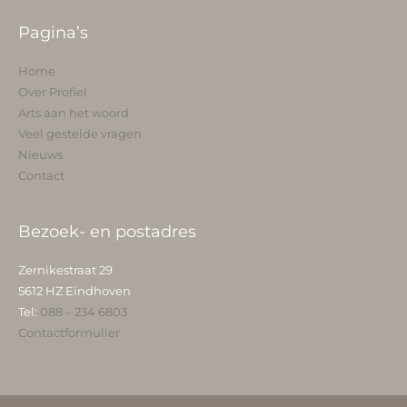
Pagina’s
Home
Over Profiel
Arts aan het woord
Veel gestelde vragen
Nieuws
Contact
Bezoek- en postadres
Zernikestraat 29
5612 HZ Eindhoven
Tel:
088 – 234 6803
Contactformulier