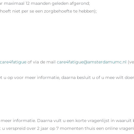
ar maximaal 12 maanden geleden afgerond;
hoeft niet per se een zorgbehoefte te hebben);
care4fatigue
of via de mail
care4fatigue@amsterdamumc.nl
(ve
t u op voor meer informatie, daarna besluit u of u mee wilt doe
eer informatie. Daarna vult u een korte vragenlijst in waaruit b
lt u verspreid over 2 jaar op 7 momenten thuis een online vragenl