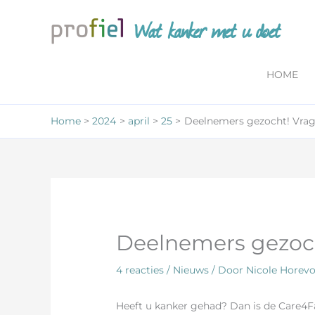
Ga
Wat kanker met u doet
naar
de
inhoud
HOME
Home
2024
april
25
Deelnemers gezocht! Vrage
Deelnemers gezocht
4 reacties
/
Nieuws
/ Door
Nicole Horevo
Heeft u kanker gehad? Dan is de Care4Fat