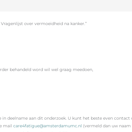
Vragenlijst over vermoeidheid na kanker.”
verder behandeld word wil wel graag meedoen,
se in deelname aan dit onderzoek. U kunt het beste even conta
de mail
care4fatigue@amsterdamumc.nl
(vermeld dan uw naam e