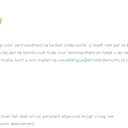
lp voor vermoeidheid na kanker onderzocht. U hoeft niet per se
bij aan de kennis over hulp voor vermoeidheid en helpt u de nazo
ormatie, kunt u ons mailen op
care4fatigue@amsterdamumc.nl
o
 (met het doel om te genezen) afgerond (krijgt u nog wel
woon deelnemen);