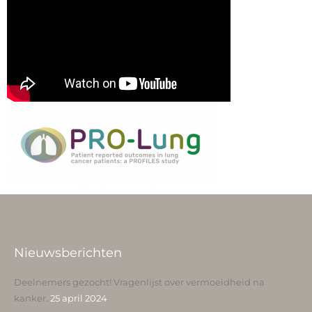
Nieuwsberichten
Deelnemers gezocht! Vragenlijst over vermoeidheid na
kanker.
25 april 2024