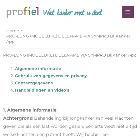
Ga
Wat kanker met u doet
Hoo
naar
de
inhoud
Home
PRO-LUNG (MOGELIJKE) DEELNAME VIA SYMPRO BijKanker
App
PRO-LUNG (MOGELIJKE) DEELNAME VIA SYMPRO BijKanker App
Algemene informatie
Gebruik van gegevens en privacy
Contactgegevens
Handleidingen en video’s
1. Algemene informatie
Achtergrond
Behandeling bij longkanker kan veel klachten
geven die als een last worden gezien. Een arts weet niet altijd
welke klachten een patiënt heeft. Wij hebben een