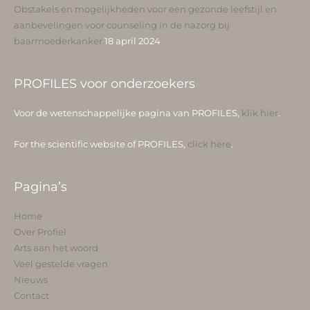
Obstakels en mogelijkheden voor een gezonde leefstijl en
aanbevelingen voor counseling in de nazorg bij
baarmoederkanker
18 april 2024
PROFILES voor onderzoekers
Voor de wetenschappelijke pagina van PROFILES,
klik hier
.
For the scientific website of PROFILES,
click here
.
Pagina’s
Home
Over Profiel
Arts aan het woord
Veel gestelde vragen
Nieuws
Contact