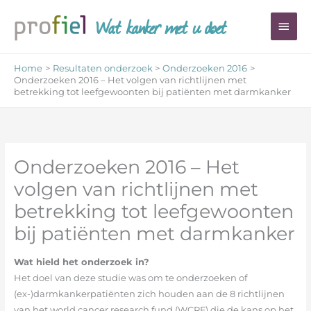
Ga
Wat kanker met u doet
Hoo
naar
de
inhoud
Home
Resultaten onderzoek
Onderzoeken 2016
Onderzoeken 2016 – Het volgen van richtlijnen met
betrekking tot leefgewoonten bij patiënten met darmkanker
Onderzoeken 2016 – Het
volgen van richtlijnen met
betrekking tot leefgewoonten
bij patiënten met darmkanker
Wat hield het onderzoek in?
Het doel van deze studie was om te onderzoeken of
(ex-)darmkankerpatiënten zich houden aan de 8 richtlijnen
van het world cancer research fund (WCRF) die de kans op het