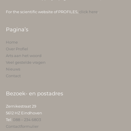
For the scientific website of PROFILES,
click here
.
Pagina’s
Home
Over Profiel
Arts aan het woord
Veel gestelde vragen
Nieuws
Contact
Bezoek- en postadres
Zernikestraat 29
5612 HZ Eindhoven
Tel:
088 – 234 6803
Contactformulier