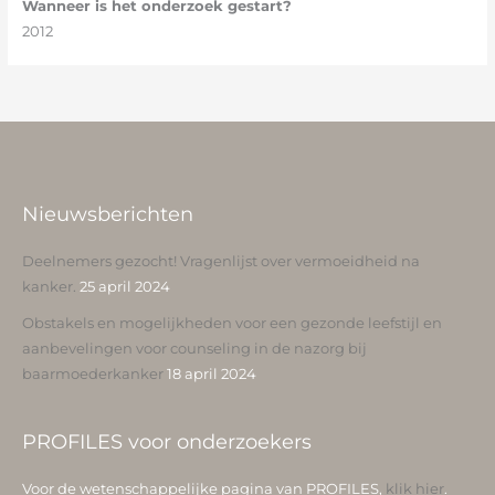
Wanneer is het onderzoek gestart?
2012
Nieuwsberichten
Deelnemers gezocht! Vragenlijst over vermoeidheid na
kanker.
25 april 2024
Obstakels en mogelijkheden voor een gezonde leefstijl en
aanbevelingen voor counseling in de nazorg bij
baarmoederkanker
18 april 2024
PROFILES voor onderzoekers
Voor de wetenschappelijke pagina van PROFILES,
klik hier
.