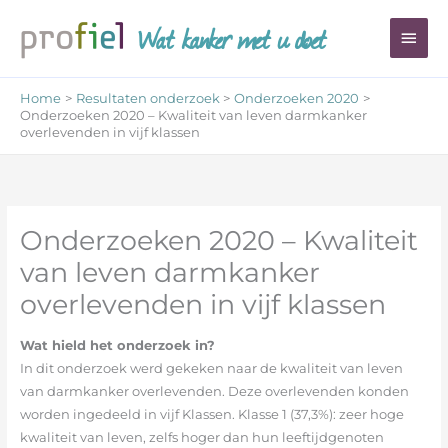
Ga
Wat kanker met u doet
Hoo
naar
de
inhoud
Home
Resultaten onderzoek
Onderzoeken 2020
Onderzoeken 2020 – Kwaliteit van leven darmkanker
overlevenden in vijf klassen
Onderzoeken 2020 – Kwaliteit
van leven darmkanker
overlevenden in vijf klassen
Wat hield het onderzoek in?
In dit onderzoek werd gekeken naar de kwaliteit van leven
van darmkanker overlevenden. Deze overlevenden konden
worden ingedeeld in vijf Klassen. Klasse 1 (37,3%): zeer hoge
kwaliteit van leven, zelfs hoger dan hun leeftijdgenoten