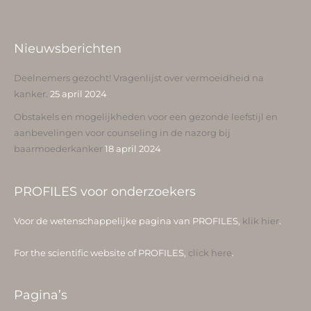
Nieuwsberichten
Deelnemers gezocht! Vragenlijst over vermoeidheid na
kanker.
25 april 2024
Obstakels en mogelijkheden voor een gezonde leefstijl en
aanbevelingen voor counseling in de nazorg bij
baarmoederkanker
18 april 2024
PROFILES voor onderzoekers
Voor de wetenschappelijke pagina van PROFILES,
klik hier
.
For the scientific website of PROFILES,
click here
.
Pagina’s