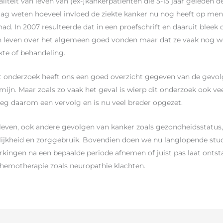
liteit van leven van (ex-)kankerpatiënten die 5-15 jaar geleden
aag weten hoeveel invloed de ziekte kanker nu nog heeft op me
ad. In 2007 resulteerde dat in een proefschrift en daaruit bleek 
n leven over het algemeen goed vonden maar dat ze vaak nog we
kte of behandeling.
t onderzoek heeft ons een goed overzicht gegeven van de gevol
mijn. Maar zoals zo vaak het geval is wierp dit onderzoek ook v
eg daarom een vervolg en is nu veel breder opgezet.
leven, ook andere gevolgen van kanker zoals gezondheidsstatus, 
lijkheid en zorggebruik. Bovendien doen we nu langlopende stud
werkingen na een bepaalde periode afnemen of juist pas laat ont
chemotherapie zoals neuropathie klachten.