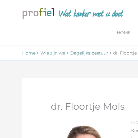
Ga
Wat kanker met u doet
naar
de
inhoud
HOME
Home
Wie zijn we
Dagelijks bestuur
dr. Floortje
dr. Floortje Mols
In 
Ka