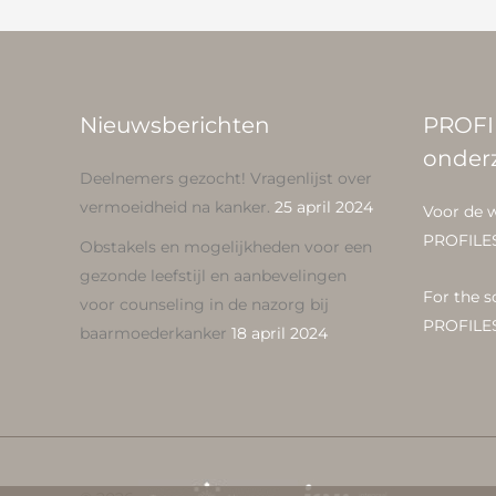
Nieuwsberichten
PROFI
onder
Deelnemers gezocht! Vragenlijst over
vermoeidheid na kanker.
25 april 2024
Voor de 
PROFILE
Obstakels en mogelijkheden voor een
gezonde leefstijl en aanbevelingen
For the s
voor counseling in de nazorg bij
PROFILE
baarmoederkanker
18 april 2024