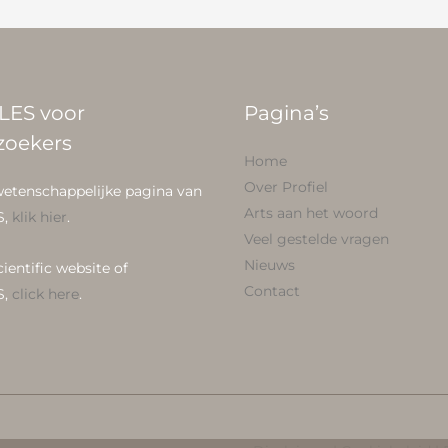
LES voor
Pagina’s
zoekers
Home
Over Profiel
wetenschappelijke pagina van
Arts aan het woord
S,
klik hier
.
Veel gestelde vragen
Nieuws
cientific website of
Contact
S,
click here
.