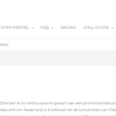
OVER PROFIEL
FAQ
NIEUWS
CHILL STUDIE
 Mols
2004 ben ik vol enthousiasme gestart aan een promotieonderzoek
nkercentrum Nederland in Eindhoven en de Universiteit van Tilb