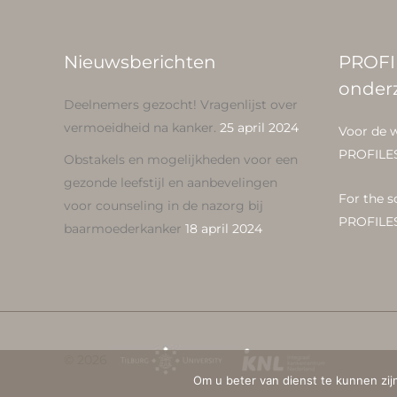
Nieuwsberichten
PROFI
onder
Deelnemers gezocht! Vragenlijst over
vermoeidheid na kanker.
25 april 2024
Voor de 
PROFILE
Obstakels en mogelijkheden voor een
gezonde leefstijl en aanbevelingen
For the s
voor counseling in de nazorg bij
PROFILE
baarmoederkanker
18 april 2024
© 2026
Om u beter van dienst te kunnen zij