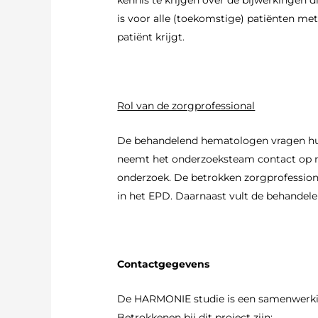
kennis te krijgen over de bijwerkingen 
is voor alle (toekomstige) patiënten m
patiënt krijgt.
Rol van de zorgprofessional
De behandelend hematologen vragen hun 
neemt het onderzoeksteam contact op m
onderzoek. De betrokken zorgprofessiona
in het EPD. Daarnaast vult de behandelend
Contactgegevens
De HARMONIE studie is een samenwerkin
Betrokkenen bij dit project zijn: