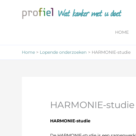
Ga
Wat kanker met u doet
naar
de
inhoud
HOME
Home
Lopende onderzoeken
HARMONIE-studie
HARMONIE-studie
HARMONIE-studie
De HARMONIE‑studie is een samenwerki