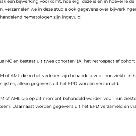
ak een bijwerking voorkomt, hoe erg deze is en in hoeverre de b
ten, verzamelen we in deze studie ook gegevens over bijwerkingen
behandelend hematologen zijn ingevuld.
s MC en bestaat uit twee cohorten: (A) het retrospectief cohort 
M of AML die in het verleden zijn behandeld voor hun ziekte in 
nlijsten; alleen gegevens uit het EPD worden verzameld.
MM of AML die op dit moment behandeld worden voor hun ziekte
 systeem. Daarnaast worden gegevens uit het EPD verzameld en v