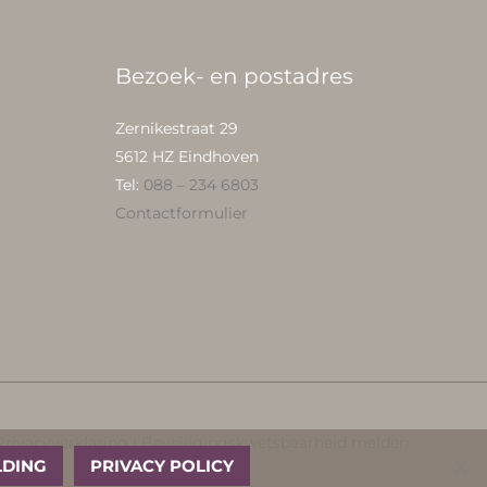
Bezoek- en postadres
Zernikestraat 29
5612 HZ Eindhoven
Tel:
088 – 234 6803
Contactformulier
Privacyverklaring
|
Beveiligingskwetsbaarheid melden
LDING
PRIVACY POLICY