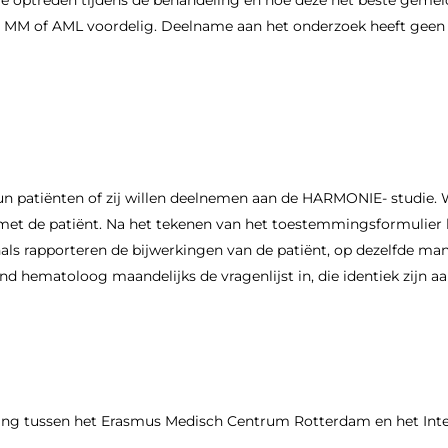
die optreden tijdens de behandeling en hoe deze het beste gem
et MM of AML voordelig. Deelname aan het onderzoek heeft geen 
patiënten of zij willen deelnemen aan de HARMONIE- studie. Wa
et de patiënt. Na het tekenen van het toestemmingsformulier 
ls rapporteren de bijwerkingen van de patiënt, op dezelfde man
 hematoloog maandelijks de vragenlijst in, die identiek zijn aan 
g tussen het Erasmus Medisch Centrum Rotterdam en het Inte