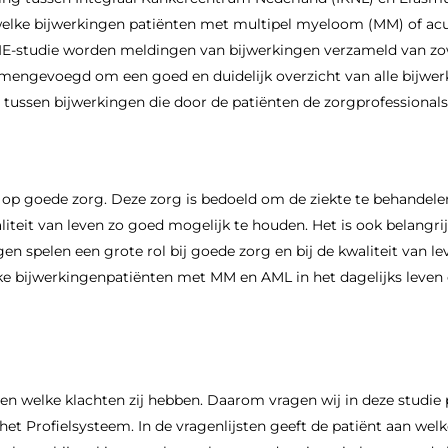
welke bijwerkingen patiënten met multipel myeloom (MM) of ac
E-studie worden meldingen van bijwerkingen verzameld van zowe
mengevoegd om een goed en duidelijk overzicht van alle bijwerk
 tussen bijwerkingen die door de patiënten de zorgprofession
p goede zorg. Deze zorg is bedoeld om de ziekte te behandelen
teit van leven zo goed mogelijk te houden. Het is ook belangri
en spelen een grote rol bij goede zorg en bij de kwaliteit van l
e bijwerkingenpatiënten met MM en AML in het dagelijks leven e
en welke klachten zij hebben. Daarom vragen wij in deze stud
 het Profielsysteem. In de vragenlijsten geeft de patiënt aan wel