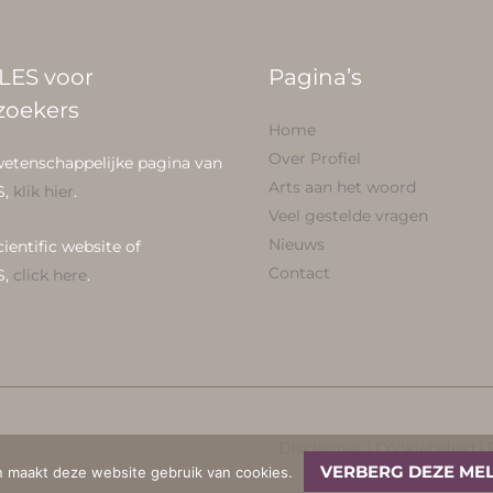
LES voor
Pagina’s
zoekers
Home
Over Profiel
wetenschappelijke pagina van
Arts aan het woord
S,
klik hier
.
Veel gestelde vragen
Nieuws
cientific website of
Contact
S,
click here
.
Disclaimer
|
Cookiebeleid
|
VERBERG DEZE ME
n maakt deze website gebruik van cookies.