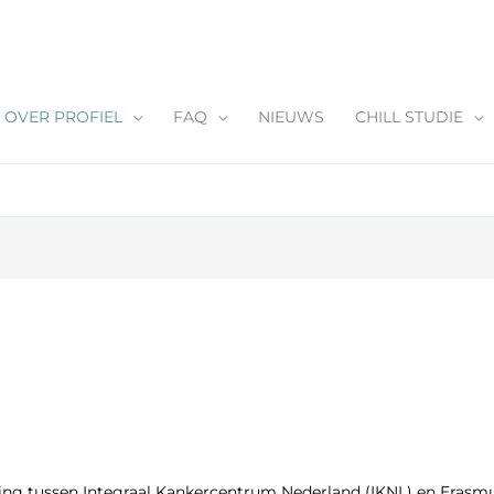
OVER PROFIEL
FAQ
NIEUWS
CHILL STUDIE
ng tussen Integraal Kankercentrum Nederland (IKNL) en Eras