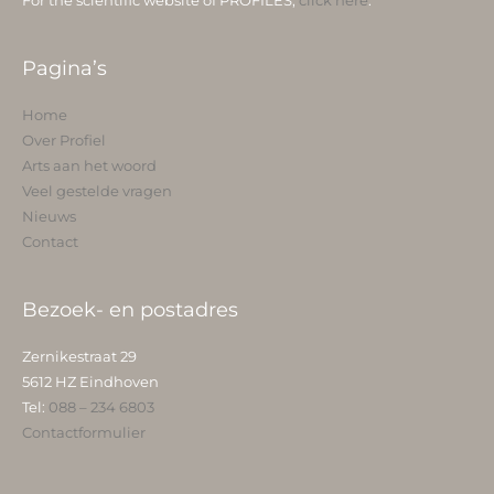
For the scientific website of PROFILES,
click here
.
Pagina’s
Home
Over Profiel
Arts aan het woord
Veel gestelde vragen
Nieuws
Contact
Bezoek- en postadres
Zernikestraat 29
5612 HZ Eindhoven
Tel:
088 – 234 6803
Contactformulier