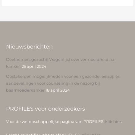
Nieuwsberichten
Deelnemers gezocht! Vragenlijst over vermoeidheid na
kanker.
25 april 2024
Obstakels en mogelijkheden voor een gezonde leefstijl en
aanbevelingen voor counseling in de nazorg bij
baarmoederkanker
18 april 2024
PROFILES voor onderzoekers
Voor de wetenschappelijke pagina van PROFILES,
klik hier
.