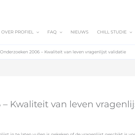
OVER PROFIEL
FAQ
NIEUWS
CHILL STUDIE
Onderzoeken 2006 – Kwaliteit van leven vragenlijst validatie
Kwaliteit van leven vragenlijs
lijst in te laten vullen is gekeken of de vragenlijst geschikt is