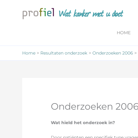
Ga
Wat kanker met u doet
naar
de
inhoud
HOME
Home
Resultaten onderzoek
Onderzoeken 2006
Onderzoeken 2006 – 
Wat hield het onderzoek in?
Door patiënten een specifiek type vragen