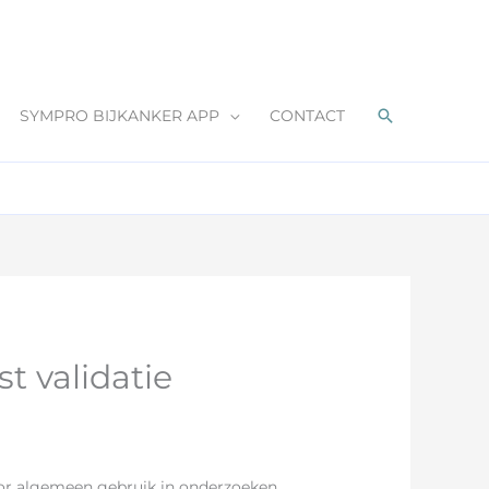
Zoeken
SYMPRO BIJKANKER APP
CONTACT
t validatie
 voor algemeen gebruik in onderzoeken