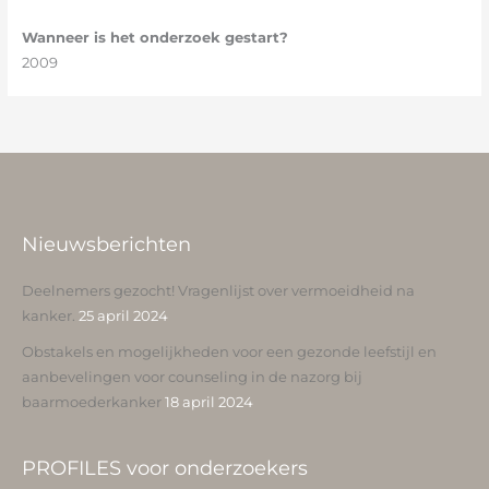
Wanneer is het onderzoek gestart?
2009
Nieuwsberichten
Deelnemers gezocht! Vragenlijst over vermoeidheid na
kanker.
25 april 2024
Obstakels en mogelijkheden voor een gezonde leefstijl en
aanbevelingen voor counseling in de nazorg bij
baarmoederkanker
18 april 2024
PROFILES voor onderzoekers