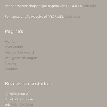
Voor de wetenschappelijke pagina van PROFILES,
klik hier
.
For the scientific website of PROFILES,
click here
.
Pagina’s
Home
Over Profiel
Arts aan het woord
Veel gestelde vragen
Nieuws
Contact
Bezoek- en postadres
Zernikestraat 29
5612 HZ Eindhoven
Tel:
088 – 234 6803