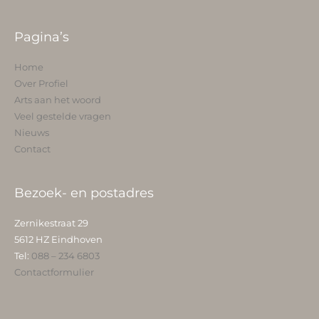
Pagina’s
Home
Over Profiel
Arts aan het woord
Veel gestelde vragen
Nieuws
Contact
Bezoek- en postadres
Zernikestraat 29
5612 HZ Eindhoven
Tel:
088 – 234 6803
Contactformulier