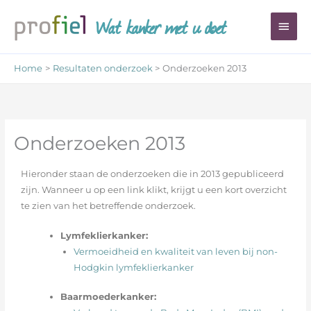
Ga
Wat kanker met u doet
Hoo
naar
de
inhoud
Home
Resultaten onderzoek
Onderzoeken 2013
Onderzoeken 2013
Hieronder staan de onderzoeken die in 2013 gepubliceerd
zijn. Wanneer u op een link klikt, krijgt u een kort overzicht
te zien van het betreffende onderzoek.
Lymfeklierkanker:
Vermoeidheid en kwaliteit van leven bij non-
Hodgkin lymfeklierkanker
Baarmoederkanker: