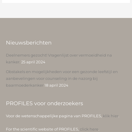
Nieuwsberichten
Deelnemers gezocht! Vragenlijst over vermoeidheid na
kanker.
25 april 2024
Obstakels en mogelijkheden voor een gezonde leefstijl en
aanbevelingen voor counseling in de nazorg bij
baarmoederkanker
18 april 2024
PROFILES voor onderzoekers
Voor de wetenschappelijke pagina van PROFILES,
klik hier
.
For the scientific website of PROFILES,
click here
.