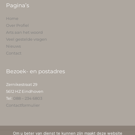
Pagina’s
Home
Over Profiel
Arts aan het woord
Veel gestelde vragen
Nieuws
Contact
Bezoek- en postadres
Zernikestraat 29
5612 HZ Eindhoven
Tel:
088 – 234 6803
Contactformulier
Om u beter van dienst te kunnen zijn maakt deze website