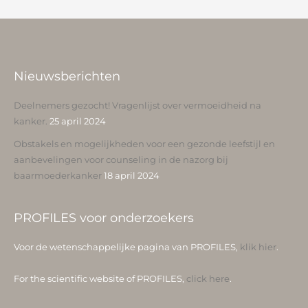
Nieuwsberichten
Deelnemers gezocht! Vragenlijst over vermoeidheid na
kanker.
25 april 2024
Obstakels en mogelijkheden voor een gezonde leefstijl en
aanbevelingen voor counseling in de nazorg bij
baarmoederkanker
18 april 2024
PROFILES voor onderzoekers
Voor de wetenschappelijke pagina van PROFILES,
klik hier
.
For the scientific website of PROFILES,
click here
.