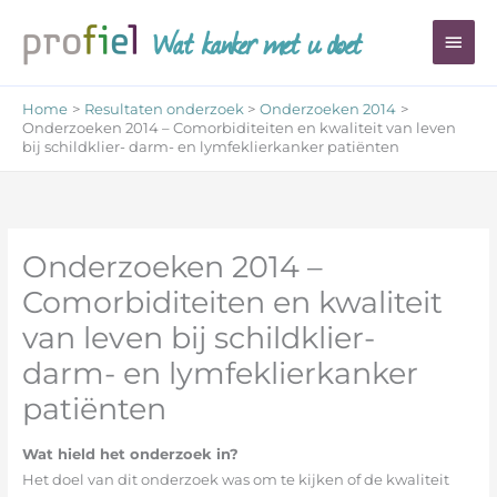
Ga
Wat kanker met u doet
Hoo
naar
de
inhoud
Home
Resultaten onderzoek
Onderzoeken 2014
Onderzoeken 2014 – Comorbiditeiten en kwaliteit van leven
bij schildklier- darm- en lymfeklierkanker patiënten
Onderzoeken 2014 –
Comorbiditeiten en kwaliteit
van leven bij schildklier-
darm- en lymfeklierkanker
patiënten
Wat hield het onderzoek in?
Het doel van dit onderzoek was om te kijken of de kwaliteit