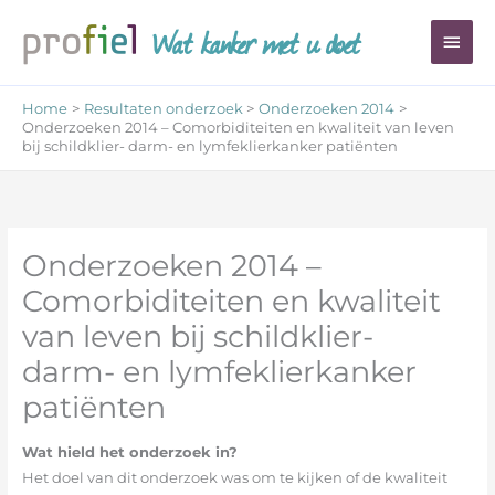
Ga
Wat kanker met u doet
Hoo
naar
de
inhoud
Home
Resultaten onderzoek
Onderzoeken 2014
Onderzoeken 2014 – Comorbiditeiten en kwaliteit van leven
bij schildklier- darm- en lymfeklierkanker patiënten
Onderzoeken 2014 –
Comorbiditeiten en kwaliteit
van leven bij schildklier-
darm- en lymfeklierkanker
patiënten
Wat hield het onderzoek in?
Het doel van dit onderzoek was om te kijken of de kwaliteit