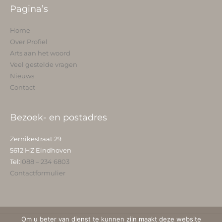
Pagina’s
Home
Over Profiel
Arts aan het woord
Veel gestelde vragen
Nieuws
Contact
Bezoek- en postadres
Zernikestraat 29
5612 HZ Eindhoven
Tel:
088 – 234 6803
Contactformulier
Om u beter van dienst te kunnen zijn maakt deze website