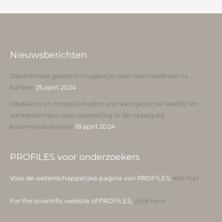
Nieuwsberichten
Deelnemers gezocht! Vragenlijst over vermoeidheid na
kanker.
25 april 2024
Obstakels en mogelijkheden voor een gezonde leefstijl en
aanbevelingen voor counseling in de nazorg bij
baarmoederkanker
18 april 2024
PROFILES voor onderzoekers
Voor de wetenschappelijke pagina van PROFILES,
klik hier
.
For the scientific website of PROFILES,
click here
.