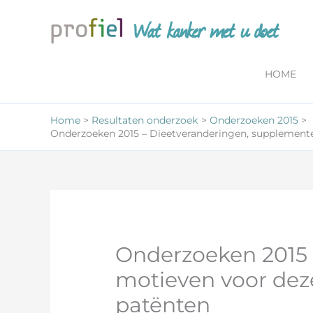
Ga
Wat kanker met u doet
naar
de
inhoud
HOME
Home
Resultaten onderzoek
Onderzoeken 2015
Onderzoeken 2015 – Dieetveranderingen, supplement
Onderzoeken 2015 
motieven voor de
patënten