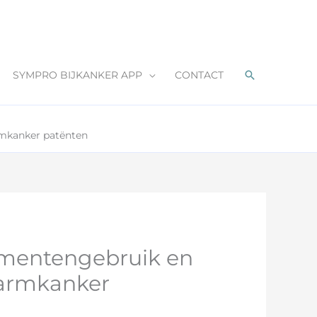
Zoeken
SYMPRO BIJKANKER APP
CONTACT
rmkanker patënten
ementengebruik en
darmkanker