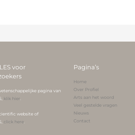
LES voor
Pagina’s
zoekers
Home
Over Profiel
wetenschappelijke pagina van
Arts aan het woord
S,
klik hier
.
Veel gestelde vragen
Nieuws
cientific website of
Contact
S,
click here
.