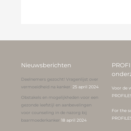
Nieuwsberichten
PROFI
onder
Deelnemers gezocht! Vragenlijst over
vermoeidheid na kanker.
25 april 2024
Voor de 
PROFILE
Obstakels en mogelijkheden voor een
gezonde leefstijl en aanbevelingen
For the s
voor counseling in de nazorg bij
PROFILE
baarmoederkanker
18 april 2024