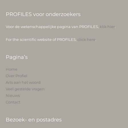
PROFILES voor onderzoekers
Voor de wetenschappelijke pagina van PROFILES,
klik hier
.
For the scientific website of PROFILES,
click here
.
Pagina’s
Home
Over Profiel
Arts aan het woord
Veel gestelde vragen
Nieuws
Contact
Bezoek- en postadres