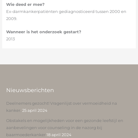
Wie deed er mee?
Ex-darmkankerpatiënten gediagnosticeerd tussen 2000 en
2009.
Wanneer is het onderzoek gestart?
2013
Nieuwsberichten
Deelnemers gezocht! Vragenlijst over vermoeidheid na
kanker.
25 april 2024
Obstakels en mogelijkheden voor een gezonde leefstijl en
aanbevelingen voor counseling in de nazorg bij
baarmoederkanker
18 april 2024