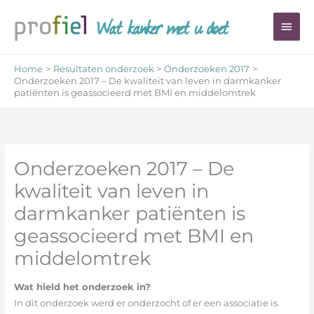
Ga
Wat kanker met u doet
Hoo
naar
de
inhoud
Home
Resultaten onderzoek
Onderzoeken 2017
Onderzoeken 2017 – De kwaliteit van leven in darmkanker
patiënten is geassocieerd met BMI en middelomtrek
Onderzoeken 2017 – De
kwaliteit van leven in
darmkanker patiënten is
geassocieerd met BMI en
middelomtrek
Wat hield het onderzoek in?
In dit onderzoek werd er onderzocht of er een associatie is