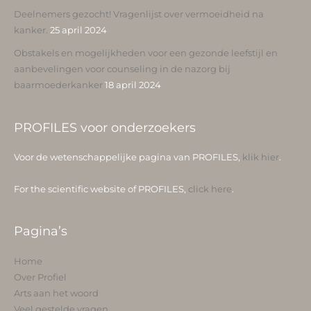
Deelnemers gezocht! Vragenlijst over vermoeidheid na
kanker.
25 april 2024
Obstakels en mogelijkheden voor een gezonde leefstijl en
aanbevelingen voor counseling in de nazorg bij
baarmoederkanker
18 april 2024
PROFILES voor onderzoekers
Voor de wetenschappelijke pagina van PROFILES,
klik hier
.
For the scientific website of PROFILES,
click here
.
Pagina’s
Home
Over Profiel
Arts aan het woord
Veel gestelde vragen