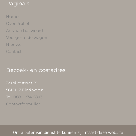
Pagina’s
Home
Over Profiel
Arts aan het woord
Veel gestelde vragen
Nieuws
Contact
Bezoek- en postadres
Zernikestraat 29
5612 HZ Eindhoven
Tel:
088 – 234 6803
Contactformulier
Om u beter van dienst te kunnen zijn maakt deze website