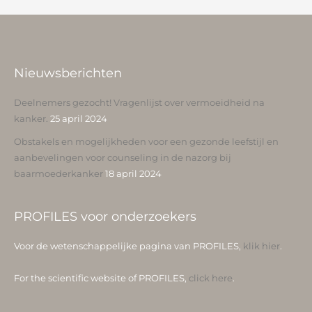
Nieuwsberichten
Deelnemers gezocht! Vragenlijst over vermoeidheid na
kanker.
25 april 2024
Obstakels en mogelijkheden voor een gezonde leefstijl en
aanbevelingen voor counseling in de nazorg bij
baarmoederkanker
18 april 2024
PROFILES voor onderzoekers
Voor de wetenschappelijke pagina van PROFILES,
klik hier
.
For the scientific website of PROFILES,
click here
.