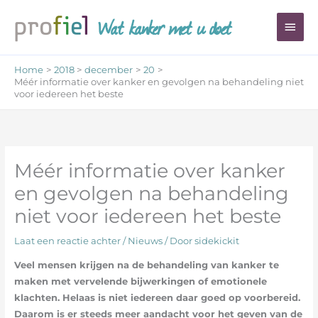
Ga
Wat kanker met u doet
Hoo
naar
de
inhoud
Home
2018
december
20
Méér informatie over kanker en gevolgen na behandeling niet
voor iedereen het beste
Méér informatie over kanker
en gevolgen na behandeling
niet voor iedereen het beste
Laat een reactie achter
/
Nieuws
/ Door
sidekickit
Veel mensen krijgen na de behandeling van kanker te
maken met vervelende bijwerkingen of emotionele
klachten. Helaas is niet iedereen daar goed op voorbereid.
Daarom is er steeds meer aandacht voor het geven van de