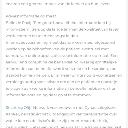
ervaren een grotere impact van de kanker op hun leven.’
Advies: Informatie op maat
Belle de Rooij: ‘Een grote hoeveelheid informatie kan bij
informatiemijders op de lange termijn de kwaliteit van leven
verslechteren en tot meer angst leiden.
Informatievoorziening moet daarom veel meer afgestemd
worden op de behoeften van de patiënt, eventueel met
behulp van online applicaties voor informatie-op-maat. Een
aanvullend consult na de behandeling, waarbij schriftelijke
informatie naar behoefte wordt verstrekt en besproken, zou
daarbij kunnen helpen. Er is meer ruimte nodig voor artsen en
verpleegkundig specialisten om aan de patiënt en naaste(n)
te vragen aan welke informatie zij behoefte hebben en hun
informatievoorziening daar op af te stemmen.’
Stichting Olijf
, Netwerk voor vrouwen met Gynaecologische
Kanker, benadrukt het uitgangspunt van transparantie over
wat er kan en de risico’s die er zijn. Arlette van der Kolk,
bestuurslid: ‘Het is van groot belang dat die transparantie past