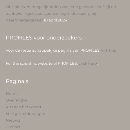
Obstakels en mogelijkheden voor een gezonde leefstijl en
aanbevelingen voor counseling in de nazorg bij
baarmoederkanker
18 april 2024
PROFILES voor onderzoekers
Voor de wetenschappelijke pagina van PROFILES,
klik hier
.
For the scientific website of PROFILES,
click here
.
Pagina’s
Home
Over Profiel
Arts aan het woord
Veel gestelde vragen
Nieuws
Contact