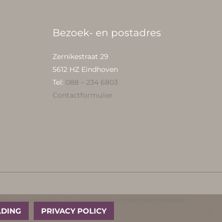
Bezoek- en postadres
Zernikestraat 29
5612 HZ Eindhoven
Tel:
088 – 234 6803
Contactformulier
Privacyverklaring
|
Beveiligingskwetsbaarheid melden
LDING
PRIVACY POLICY