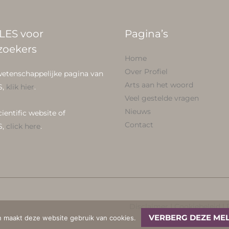
LES voor
Pagina’s
zoekers
Home
Over Profiel
wetenschappelijke pagina van
Arts aan het woord
S,
klik hier
.
Veel gestelde vragen
Nieuws
cientific website of
Contact
S,
click here
.
Disclaimer
|
Cookiebeleid
|
VERBERG DEZE ME
n maakt deze website gebruik van cookies.