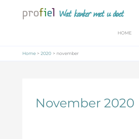
Ga
Wat kanker met u doet
naar
de
inhoud
HOME
Home
2020
november
November 2020