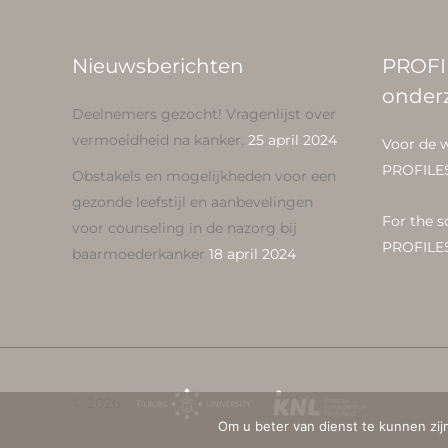
Nieuwsberichten
PROFI
onder
Deelnemers gezocht! Vragenlijst over
vermoeidheid na kanker.
25 april 2024
Voor de 
PROFILE
Obstakels en mogelijkheden voor een
gezonde leefstijl en aanbevelingen
For the s
voor counseling in de nazorg bij
PROFILE
baarmoederkanker
18 april 2024
© 2026
Om u beter van dienst te kunnen zij