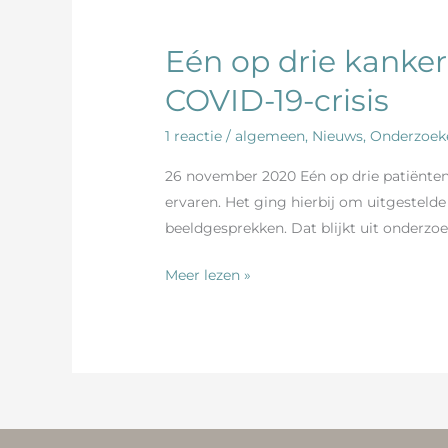
Eén op drie kanke
Eén
op
COVID-19-crisis
drie
kankerpatiënten
1 reactie
/
algemeen
,
Nieuws
,
Onderzoek
kreeg
26 november 2020 Eén op drie patiënten 
andere
ervaren. Het ging hierbij om uitgesteld
zorg
beeldgesprekken. Dat blijkt uit onderzoe
eerste
weken
Meer lezen »
COVID-
19-
crisis