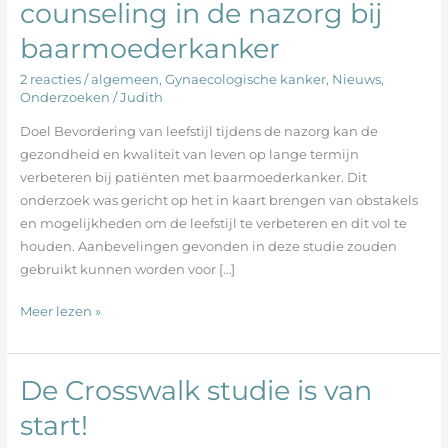
counseling in de nazorg bij
gezonde
leefstijl
baarmoederkanker
en
2 reacties
/
algemeen
,
Gynaecologische kanker
,
Nieuws
,
aanbevelingen
Onderzoeken
/
Judith
voor
counseling
Doel Bevordering van leefstijl tijdens de nazorg kan de
in
gezondheid en kwaliteit van leven op lange termijn
de
verbeteren bij patiënten met baarmoederkanker. Dit
nazorg
onderzoek was gericht op het in kaart brengen van obstakels
bij
en mogelijkheden om de leefstijl te verbeteren en dit vol te
baarmoederkanker
houden. Aanbevelingen gevonden in deze studie zouden
gebruikt kunnen worden voor […]
Meer lezen »
De Crosswalk studie is van
De
Crosswalk
start!
studie