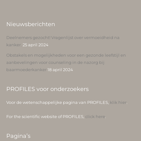
Nieuwsberichten
Deelnemers gezocht! Vragenlijst over vermoeidheid na
kanker.
25 april 2024
Obstakels en mogelijkheden voor een gezonde leefstijl en
aanbevelingen voor counseling in de nazorg bij
baarmoederkanker
18 april 2024
PROFILES voor onderzoekers
Voor de wetenschappelijke pagina van PROFILES,
klik hier
.
For the scientific website of PROFILES,
click here
.
Pagina’s