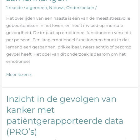
gevorderde
1 reactie
/
algemeen
,
Nieuws
,
Onderzoeken
/
kanker
en
Het overlijden van een naaste is één van de meest stressvolle
de
gebeurtenissen in het leven, en heeft invloed op mentale
factoren
gezondheid. De impact op emotioneel functioneren verschilt
die
per persoon. Een laag emotioneel functioneren houdt in dat
daarmee
iemand een gespannen, prikkelbaar, neerslachtig of bezorgd
samenhangen
gevoel heeft. Het doel van dit onderzoek is daarom om het
emotioneel
Meer lezen »
Inzicht in de gevolgen van
Inzicht
in
kanker met
de
patiëntgerapporteerde data
gevolgen
van
(PRO’s)
kanker
met