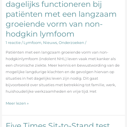
dagelijks functioneren bij
vermoeidheid,
neuropathie
patiënten met een langzaam
en
dagelijks
groeiende vorm van non-
functioneren
hodgkin lymfoom
bij
patiënten
1 reactie
/
Lymfoom
,
Nieuws
,
Onderzoeken
/
met
Patiënten met een langzaam groeiende vorm van non-
een
hodgkinlymfoom (indolent NHL) leven vaak met kanker als
langzaam
een chronische ziekte. Meer kennis en bewustwording van de
groeiende
mogelijke langdurige klachten en de gevolgen hiervan op
vorm
situaties in het dagelijks leven zijn nodig. Dit gaat
van
bijvoorbeeld over situaties met betrekking tot familie, werk,
non-
huishoudelijke werkzaamheden en vrije tijd. Het
hodgkin
lymfoom
Meer lezen »
Five Times Sit-to-Stand test
Five