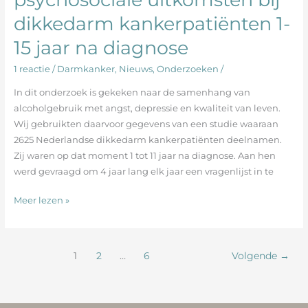
psychosociale
dikkedarm kankerpatiënten 1-
uitkomsten
bij
15 jaar na diagnose
dikkedarm
kankerpatiënten
1 reactie
/
Darmkanker
,
Nieuws
,
Onderzoeken
/
1-
In dit onderzoek is gekeken naar de samenhang van
15
alcoholgebruik met angst, depressie en kwaliteit van leven.
jaar
Wij gebruikten daarvoor gegevens van een studie waaraan
na
2625 Nederlandse dikkedarm kankerpatiënten deelnamen.
diagnose
Zij waren op dat moment 1 tot 11 jaar na diagnose. Aan hen
werd gevraagd om 4 jaar lang elk jaar een vragenlijst in te
Meer lezen »
1
2
…
6
Volgende
→