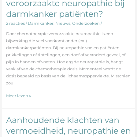
veroorzaakte neuropathie bij
lichaamssamenstelling
en
darmkanker patiënten?
door
2 reacties
/
Darmkanker
,
Nieuws
,
Onderzoeken
/
chemotherapie
veroorzaakte
Door chemotherapie veroorzaakte neuropathie is een
neuropathie
bijwerking die veel voorkomt onder (ex-)
bij
darmkankerpatiënten. Bij neuropathie voelen patiënten
darmkanker
prikkelingen of tintelingen, een doof of veranderd gevoel, of
patiënten?
pijn in handen of voeten. Hoe erg de neuropathie is, hangt
vaak af van de chemotherapie dosis. Momenteel wordt de
dosis bepaald op basis van de lichaamsoppervlakte. Misschien
zou
Meer lezen »
Aanhoudende klachten van
Aanhoudende
klachten
vermoeidheid, neuropathie en
van