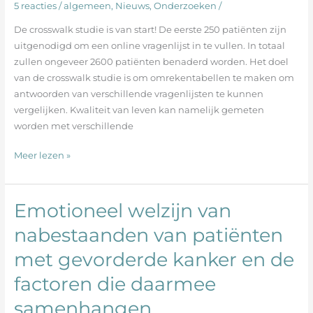
is
5 reacties
/
algemeen
,
Nieuws
,
Onderzoeken
/
van
De crosswalk studie is van start! De eerste 250 patiënten zijn
start!
uitgenodigd om een online vragenlijst in te vullen. In totaal
zullen ongeveer 2600 patiënten benaderd worden. Het doel
van de crosswalk studie is om omrekentabellen te maken om
antwoorden van verschillende vragenlijsten te kunnen
vergelijken. Kwaliteit van leven kan namelijk gemeten
worden met verschillende
Meer lezen »
Emotioneel welzijn van
Emotioneel
welzijn
nabestaanden van patiënten
van
met gevorderde kanker en de
nabestaanden
van
factoren die daarmee
patiënten
met
samenhangen