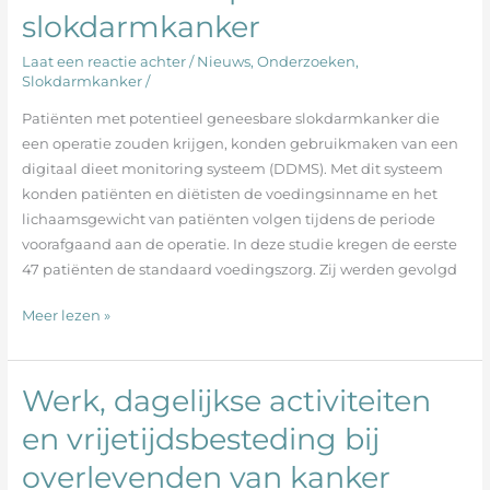
systeem
slokdarmkanker
(DDMS)
op
Laat een reactie achter
/
Nieuws
,
Onderzoeken
,
tevredenheid,
Slokdarmkanker
/
lichaamsgewicht
Patiënten met potentieel geneesbare slokdarmkanker die
en
een operatie zouden krijgen, konden gebruikmaken van een
kwaliteit
digitaal dieet monitoring systeem (DDMS). Met dit systeem
van
konden patiënten en diëtisten de voedingsinname en het
leven
lichaamsgewicht van patiënten volgen tijdens de periode
van
voorafgaand aan de operatie. In deze studie kregen de eerste
patiënten
47 patiënten de standaard voedingszorg. Zij werden gevolgd
met
slokdarmkanker
Meer lezen »
Werk, dagelijkse activiteiten
Werk,
dagelijkse
en vrijetijdsbesteding bij
activiteiten
overlevenden van kanker
en