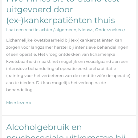
Times
uitgevoerd door
Sit-
(ex-)kankerpatiënten thuis
to-
Stand
Laat een reactie achter
/
algemeen
,
Nieuws
,
Onderzoeken
/
test
uitgevoerd
Lichamelijke kwetsbaarheid bij (ex-)kankerpatiënten kan
door
zorgen voor langzamer herstel bij intensieve behandelingen
(ex-)kankerpatiënten
of een operatie. Het vroeg ontdekken van lichamelijke
thuis
kwetsbaarheid maakt het mogelijk om voorafgaand aan een
intensieve behandeling of operatie eerst prehabilitatie
(training voor het verbeteren van de conditie vóór de operatie)
aan te bieden. Dit kan mogelijk het verloop na de
behandeling
Meer lezen »
Alcoholgebruik en
Alcoholgebruik
en
psychosociale uitkomsten bij