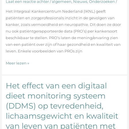
Laat een reactie achter
/
algemeen
,
Nieuws
,
Onderzoeken
/
patiëntgerapporteerde
Het Integraal Kankercentrum Nederland (IKNL) geeft
data
patiënten en zorgprofessionals inzicht in de gevolgen van
(PRO’s)
kanker, zoals vermoeidheid en neuropathie. Dit doen ze door
nu ook patiëntgerapporteerde data (PRO’s) per kankersoort
beschikbaar te stellen. PRO’s laten de mening/ervaring zien
van een patiënt over zijn of haar gezondheid en kwaliteit van
leven. Enkele voorbeelden van PROs zijn
Meer lezen »
Het effect van een digitaal
Het
effect
dieet monitoring systeem
van
(DDMS) op tevredenheid,
een
digitaal
lichaamsgewicht en kwaliteit
dieet
monitoring
van leven van patiënten met