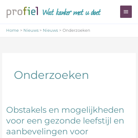
Ga
Wat kanker met u doet
Hoo
naar
de
inhoud
Home
Nieuws
Nieuws
Onderzoeken
Onderzoeken
Obstakels en mogelijkheden
Obstakels
en
voor een gezonde leefstijl en
mogelijkheden
aanbevelingen voor
voor
een