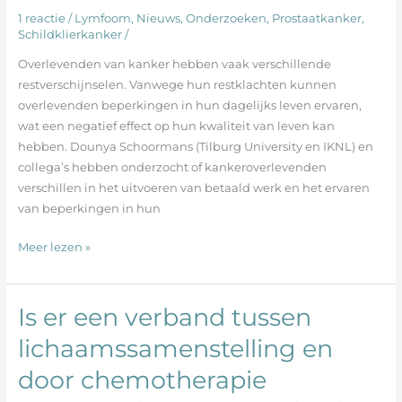
vrijetijdsbesteding
1 reactie
/
Lymfoom
,
Nieuws
,
Onderzoeken
,
Prostaatkanker
,
bij
Schildklierkanker
/
overlevenden
Overlevenden van kanker hebben vaak verschillende
van
restverschijnselen. Vanwege hun restklachten kunnen
kanker
overlevenden beperkingen in hun dagelijks leven ervaren,
wat een negatief effect op hun kwaliteit van leven kan
hebben. Dounya Schoormans (Tilburg University en IKNL) en
collega’s hebben onderzocht of kankeroverlevenden
verschillen in het uitvoeren van betaald werk en het ervaren
van beperkingen in hun
Meer lezen »
Is er een verband tussen
Is
er
lichaamssamenstelling en
een
door chemotherapie
verband
tussen