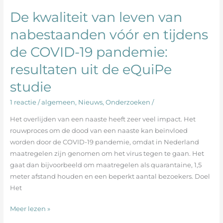
De kwaliteit van leven van
De
kwaliteit
nabestaanden vóór en tijdens
van
de COVID-19 pandemie:
leven
van
resultaten uit de eQuiPe
nabestaanden
vóór
studie
en
1 reactie
/
algemeen
,
Nieuws
,
Onderzoeken
/
tijdens
de
Het overlijden van een naaste heeft zeer veel impact. Het
COVID-
rouwproces om de dood van een naaste kan beïnvloed
19
worden door de COVID-19 pandemie, omdat in Nederland
pandemie:
maatregelen zijn genomen om het virus tegen te gaan. Het
resultaten
gaat dan bijvoorbeeld om maatregelen als quarantaine, 1,5
uit
meter afstand houden en een beperkt aantal bezoekers. Doel
de
Het
eQuiPe
studie
Meer lezen »