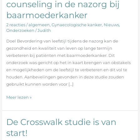
counseling in de nazorg bij
gezonde
leefstijl
baarmoederkanker
en
2 reacties
/
algemeen
,
Gynaecologische kanker
,
Nieuws
,
aanbevelingen
Onderzoeken
/
Judith
voor
counseling
Doel Bevordering van leefstijl tijdens de nazorg kan de
in
gezondheid en kwaliteit van leven op lange termijn
de
verbeteren bij patiënten met baarmoederkanker. Dit
nazorg
onderzoek was gericht op het in kaart brengen van obstakels
bij
en mogelijkheden om de leefstijl te verbeteren en dit vol te
baarmoederkanker
houden. Aanbevelingen gevonden in deze studie zouden
gebruikt kunnen worden voor […]
Meer lezen »
De Crosswalk studie is van
De
Crosswalk
start!
studie