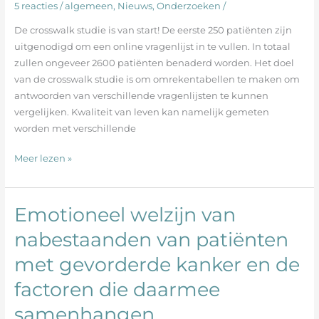
is
5 reacties
/
algemeen
,
Nieuws
,
Onderzoeken
/
van
De crosswalk studie is van start! De eerste 250 patiënten zijn
start!
uitgenodigd om een online vragenlijst in te vullen. In totaal
zullen ongeveer 2600 patiënten benaderd worden. Het doel
van de crosswalk studie is om omrekentabellen te maken om
antwoorden van verschillende vragenlijsten te kunnen
vergelijken. Kwaliteit van leven kan namelijk gemeten
worden met verschillende
Meer lezen »
Emotioneel welzijn van
Emotioneel
welzijn
nabestaanden van patiënten
van
met gevorderde kanker en de
nabestaanden
van
factoren die daarmee
patiënten
met
samenhangen