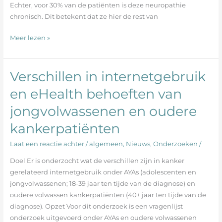
Echter, voor 30% van de patiënten is deze neuropathie
chronisch. Dit betekent dat ze hier de rest van
Meer lezen »
Verschillen in internetgebruik
Verschillen
in
en eHealth behoeften van
internetgebruik
jongvolwassenen en oudere
en
eHealth
kankerpatiënten
behoeften
van
Laat een reactie achter
/
algemeen
,
Nieuws
,
Onderzoeken
/
jongvolwassenen
Doel Er is onderzocht wat de verschillen zijn in kanker
en
gerelateerd internetgebruik onder AYAs (adolescenten en
oudere
jongvolwassenen; 18-39 jaar ten tijde van de diagnose) en
kankerpatiënten
oudere volwassen kankerpatiënten (40+ jaar ten tijde van de
diagnose). Opzet Voor dit onderzoek is een vragenlijst
onderzoek uitgevoerd onder AYAs en oudere volwassenen