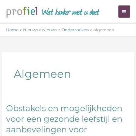
Ga
Wat kanker met u doet
Hoo
naar
de
inhoud
Home
Nieuws
Nieuws
Onderzoeken
algemeen
Algemeen
Obstakels en mogelijkheden
Obstakels
en
voor een gezonde leefstijl en
mogelijkheden
aanbevelingen voor
voor
een