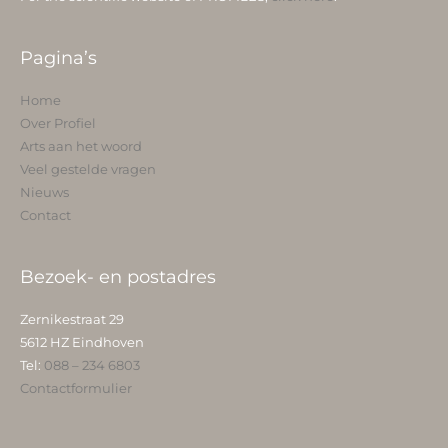
Pagina’s
Home
Over Profiel
Arts aan het woord
Veel gestelde vragen
Nieuws
Contact
Bezoek- en postadres
Zernikestraat 29
5612 HZ Eindhoven
Tel:
088 – 234 6803
Contactformulier