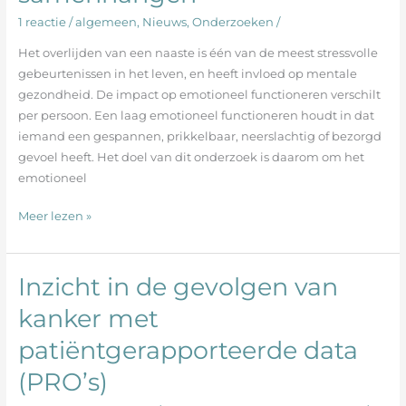
gevorderde
1 reactie
/
algemeen
,
Nieuws
,
Onderzoeken
/
kanker
en
Het overlijden van een naaste is één van de meest stressvolle
de
gebeurtenissen in het leven, en heeft invloed op mentale
factoren
gezondheid. De impact op emotioneel functioneren verschilt
die
per persoon. Een laag emotioneel functioneren houdt in dat
daarmee
iemand een gespannen, prikkelbaar, neerslachtig of bezorgd
samenhangen
gevoel heeft. Het doel van dit onderzoek is daarom om het
emotioneel
Meer lezen »
Inzicht in de gevolgen van
Inzicht
in
kanker met
de
patiëntgerapporteerde data
gevolgen
van
(PRO’s)
kanker
met