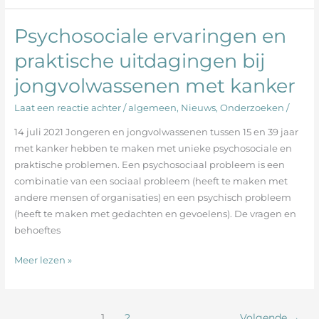
Psychosociale ervaringen en
Psychosociale
ervaringen
praktische uitdagingen bij
en
jongvolwassenen met kanker
praktische
uitdagingen
Laat een reactie achter
/
algemeen
,
Nieuws
,
Onderzoeken
/
bij
jongvolwassenen
14 juli 2021 Jongeren en jongvolwassenen tussen 15 en 39 jaar
met
met kanker hebben te maken met unieke psychosociale en
kanker
praktische problemen. Een psychosociaal probleem is een
combinatie van een sociaal probleem (heeft te maken met
andere mensen of organisaties) en een psychisch probleem
(heeft te maken met gedachten en gevoelens). De vragen en
behoeftes
Meer lezen »
1
2
Volgende
→