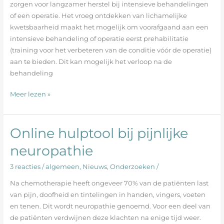
door
zorgen voor langzamer herstel bij intensieve behandelingen
(ex-)kankerpatiënten
of een operatie. Het vroeg ontdekken van lichamelijke
thuis
kwetsbaarheid maakt het mogelijk om voorafgaand aan een
intensieve behandeling of operatie eerst prehabilitatie
(training voor het verbeteren van de conditie vóór de operatie)
aan te bieden. Dit kan mogelijk het verloop na de
behandeling
Meer lezen »
Online hulptool bij pijnlijke
Online
hulptool
neuropathie
bij
pijnlijke
3 reacties
/
algemeen
,
Nieuws
,
Onderzoeken
/
neuropathie
Na chemotherapie heeft ongeveer 70% van de patiënten last
van pijn, doofheid en tintelingen in handen, vingers, voeten
en tenen. Dit wordt neuropathie genoemd. Voor een deel van
de patiënten verdwijnen deze klachten na enige tijd weer.