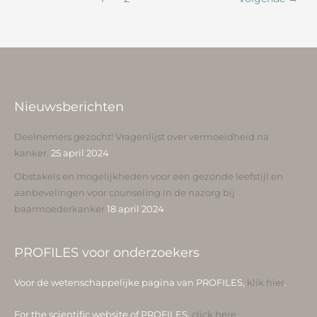
Nieuwsberichten
Deelnemers gezocht! Vragenlijst over vermoeidheid na
kanker.
25 april 2024
Obstakels en mogelijkheden voor een gezonde leefstijl en
aanbevelingen voor counseling in de nazorg bij
baarmoederkanker
18 april 2024
PROFILES voor onderzoekers
Voor de wetenschappelijke pagina van PROFILES,
klik hier
.
For the scientific website of PROFILES,
click here
.