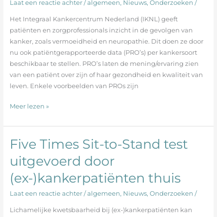
Laat een reactie achter
/
algemeen
,
Nieuws
,
Onderzoeken
/
patiëntgerapporteerde
Het Integraal Kankercentrum Nederland (IKNL) geeft
data
patiënten en zorgprofessionals inzicht in de gevolgen van
(PRO’s)
kanker, zoals vermoeidheid en neuropathie. Dit doen ze door
nu ook patiëntgerapporteerde data (PRO’s) per kankersoort
beschikbaar te stellen. PRO’s laten de mening/ervaring zien
van een patiënt over zijn of haar gezondheid en kwaliteit van
leven. Enkele voorbeelden van PROs zijn
Meer lezen »
Five Times Sit-to-Stand test
Five
Times
uitgevoerd door
Sit-
(ex-)kankerpatiënten thuis
to-
Stand
Laat een reactie achter
/
algemeen
,
Nieuws
,
Onderzoeken
/
test
uitgevoerd
Lichamelijke kwetsbaarheid bij (ex-)kankerpatiënten kan