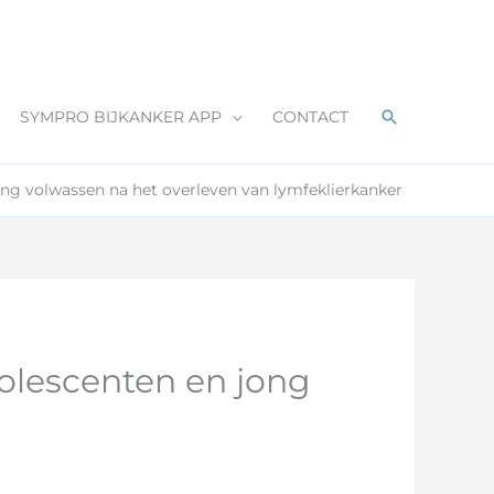
Zoeken
SYMPRO BIJKANKER APP
CONTACT
ong volwassen na het overleven van lymfeklierkanker
dolescenten en jong
r