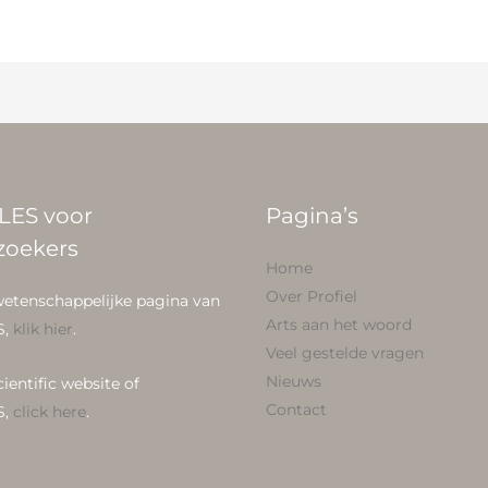
LES voor
Pagina’s
zoekers
Home
Over Profiel
wetenschappelijke pagina van
Arts aan het woord
S,
klik hier
.
Veel gestelde vragen
Nieuws
cientific website of
Contact
S,
click here
.