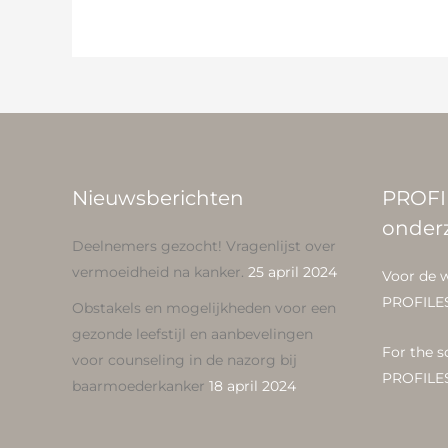
Nieuwsberichten
PROFI
onder
Deelnemers gezocht! Vragenlijst over
vermoeidheid na kanker.
25 april 2024
Voor de 
PROFILE
Obstakels en mogelijkheden voor een
gezonde leefstijl en aanbevelingen
For the s
voor counseling in de nazorg bij
PROFILE
baarmoederkanker
18 april 2024