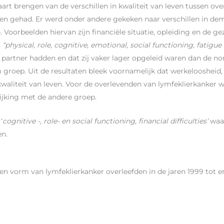
aart brengen van de verschillen in kwaliteit van leven tussen ov
en gehad. Er werd onder andere gekeken naar verschillen in de
 Voorbeelden hiervan zijn financiële situatie, opleiding en de ge
s
“physical, role, cognitive, emotional, social functioning, fatigue 
 partner hadden en dat zij vaker lager opgeleid waren dan de 
 groep. Uit de resultaten bleek voornamelijk dat werkeloosheid,
aliteit van leven. Voor de overlevenden van lymfeklierkanker w
ijking met de andere groep.
‘
cognitive -, role- en social functioning, financial difficulties’
waar
en.
een vorm van lymfeklierkanker overleefden in de jaren 1999 tot 