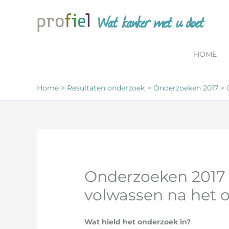
Ga
Wat kanker met u doet
naar
de
inhoud
HOME
Home
Resultaten onderzoek
Onderzoeken 2017
Onderzoeken 2017 –
volwassen na het o
Wat hield het onderzoek in?