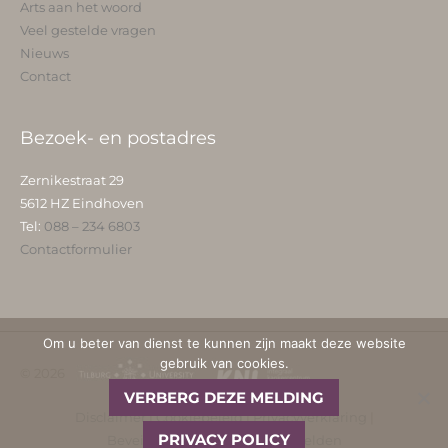
Arts aan het woord
Veel gestelde vragen
Nieuws
Contact
Bezoek- en postadres
Zernikestraat 29
5612 HZ Eindhoven
Tel:
088 – 234 6803
Contactformulier
Om u beter van dienst te kunnen zijn maakt deze website
gebruik van cookies.
© 2026
VERBERG DEZE MELDING
Disclaimer
|
Cookiebeleid
|
Privacyverklaring
|
PRIVACY POLICY
Beveiligingskwetsbaarheid melden