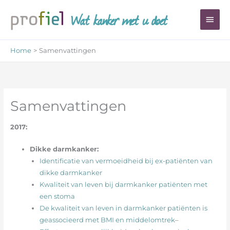
Ga
Wat kanker met u doet
Hoo
naar
de
inhoud
Home
Samenvattingen
Samenvattingen
2017:
Dikke darmkanker:
Identificatie van vermoeidheid bij ex-patiënten van
dikke darmkanker
Kwaliteit van leven bij darmkanker patiënten met
een stoma
De kwaliteit van leven in darmkanker patiënten is
geassocieerd met BMI en middelomtrek
–