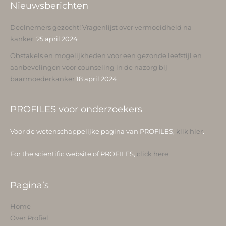
Nieuwsberichten
Deelnemers gezocht! Vragenlijst over vermoeidheid na
kanker.
25 april 2024
Obstakels en mogelijkheden voor een gezonde leefstijl en
aanbevelingen voor counseling in de nazorg bij
baarmoederkanker
18 april 2024
PROFILES voor onderzoekers
Voor de wetenschappelijke pagina van PROFILES,
klik hier
.
For the scientific website of PROFILES,
click here
.
Pagina’s
Home
Over Profiel