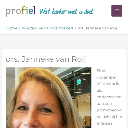
Ga
Wat kanker met u doet
Hoo
naar
de
inhoud
Home
Wie zijn we
Onderzoekers
drs. Janneke van Roij
drs. Janneke van Roij
Sinds
november
2016 werk ik
als
onderzoeker
aan een
promotieond
erzoek bij het
Integraal