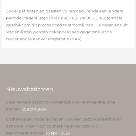
Zowel patiënten en naasten vullen gedurende een langere
periode vragenlijsten in via PROFIEL. PROFIEL is uitermate
geschikt om dit proces goed te stroomlijnen. De gegevens uit
vragenlijsten worden gekoppeld aan gegevens uit de
Nederlandse Kanker Registratie (NKR).
Nieuwsberichten
Deelnemers gezocht! Vragenlijst over vermoeidheid na
kanker.
25 april 2024
Obstakels en mogelijkheden voor een gezonde leefstijl en
aanbevelingen voor counseling in de nazorg bij
baarmoederkanker
18 april 2024