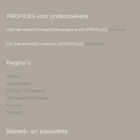
PROFILES voor onderzoekers
Voor de wetenschappelijke pagina van PROFILES,
klik hier
.
For the scientific website of PROFILES,
click here
.
Pagina’s
Home
Over Profiel
Arts aan het woord
Veel gestelde vragen
Nieuws
Contact
Bezoek- en postadres