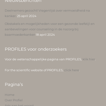
Nieuwsberichten
Deelnemers gezocht! Vragenlijst over vermoeidheid na
kanker.
25 april 2024
Obstakels en mogelijkheden voor een gezonde leefstijl en
aanbevelingen voor counseling in de nazorg bij
baarmoederkanker
18 april 2024
PROFILES voor onderzoekers
Voor de wetenschappelijke pagina van PROFILES,
klik hier
.
For the scientific website of PROFILES,
click here
.
Pagina’s
Home
Over Profiel
Arts aan het woord