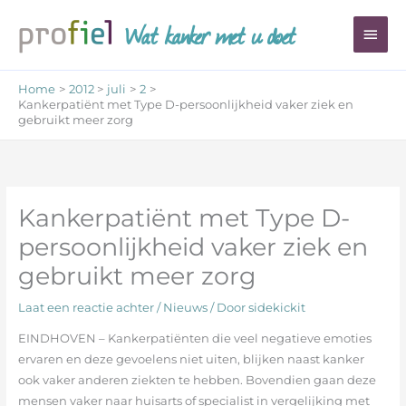
Ga
Wat kanker met u doet
Hoo
naar
de
inhoud
Home
2012
juli
2
Kankerpatiënt met Type D-persoonlijkheid vaker ziek en
gebruikt meer zorg
Kankerpatiënt met Type D-
persoonlijkheid vaker ziek en
gebruikt meer zorg
Laat een reactie achter
/
Nieuws
/ Door
sidekickit
EINDHOVEN – Kankerpatiënten die veel negatieve emoties
ervaren en deze gevoelens niet uiten, blijken naast kanker
ook vaker anderen ziekten te hebben. Bovendien gaan deze
mensen vaker naar huisarts of specialist in vergelijking met