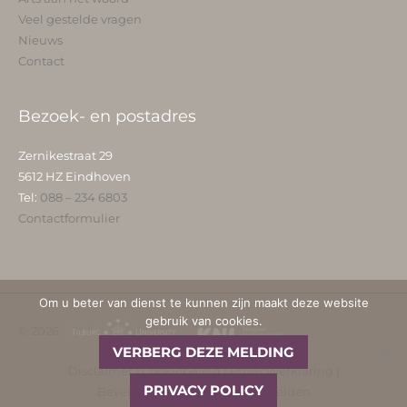
Veel gestelde vragen
Nieuws
Contact
Bezoek- en postadres
Zernikestraat 29
5612 HZ Eindhoven
Tel:
088 – 234 6803
Contactformulier
Om u beter van dienst te kunnen zijn maakt deze website
gebruik van cookies.
© 2026
VERBERG DEZE MELDING
Disclaimer
|
Cookiebeleid
|
Privacyverklaring
|
PRIVACY POLICY
Beveiligingskwetsbaarheid melden