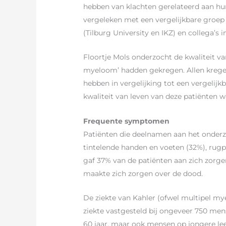
hebben van klachten gerelateerd aan hun
vergeleken met een vergelijkbare groep 
(Tilburg University en IKZ) en collega’s
Floortje Mols onderzocht de kwaliteit va
myeloom’ hadden gekregen. Allen kregen e
hebben in vergelijking tot een vergelij
kwaliteit van leven van deze patiënten 
Frequente symptomen
Patiënten die deelnamen aan het onder
tintelende handen en voeten (32%), rugpi
gaf 37% van de patiënten aan zich zorg
maakte zich zorgen over de dood.
De ziekte van Kahler (ofwel multipel my
ziekte vastgesteld bij ongeveer 750 me
60 jaar, maar ook mensen op jongere leef