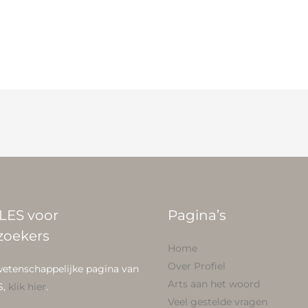
LES voor
Pagina’s
zoekers
Home
Over Profiel
wetenschappelijke pagina van
Arts aan het woord
S,
klik hier
.
Veel gestelde vragen