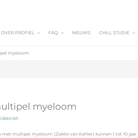
OVER PROFIEL
FAQ
NIEUWS
CHILL STUDIE
tipel myeloom
multipel myeloom
sidekickit
et multipel myeloom (Ziekte van Kahler) kunnen 1 tot 10 jaar 