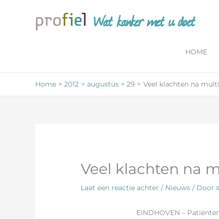
Ga
Wat kanker met u doet
naar
de
inhoud
HOME
Home
2012
augustus
29
Veel klachten na mul
Veel klachten na 
Laat een reactie achter
/
Nieuws
/ Door
EINDHOVEN – Patiënten m