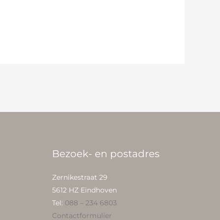
Bezoek- en postadres
Zernikestraat 29
5612 HZ Eindhoven
Tel:
088 – 234 6803
Contactformulier