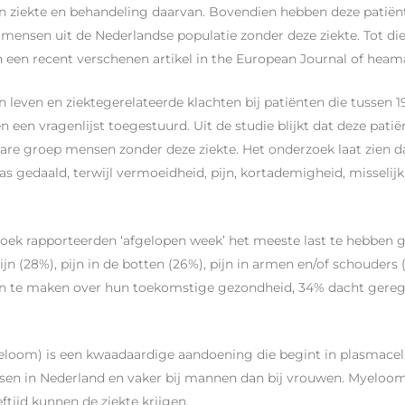
 ziekte en behandeling daarvan. Bovendien hebben deze patiënt
mensen uit de Nederlandse populatie zonder deze ziekte. Tot die
 in een recent verschenen artikel in the European Journal of heam
n leven en ziektegerelateerde klachten bij patiënten die tussen 
en vragenlijst toegestuurd. Uit de studie blijkt dat deze patië
kbare groep mensen zonder deze ziekte. Het onderzoek laat zien 
was gedaald, terwijl vermoeidheid, pijn, kortademigheid, missel
zoek rapporteerden ‘afgelopen week’ het meeste last te hebbe
jn (28%), pijn in de botten (26%), pijn in armen en/of schouders 
en te maken over hun toekomstige gezondheid, 34% dacht gerege
eloom) is een kwaadaardige aandoening die begint in plasmacell
nsen in Nederland en vaker bij mannen dan bij vrouwen. Myeloo
tijd kunnen de ziekte krijgen.