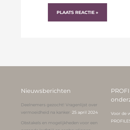
Nieuwsberichten
PROFI
onder
Deelnemers gezocht! Vragenlijst over
vermoeidheid na kanker.
25 april 2024
Voor de 
PROFILE
Obstakels en mogelijkheden voor een