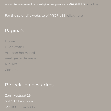
Voor de wetenschappelijke pagina van PROFILES,
klik hier
.
For the scientific website of PROFILES,
click here
.
Pagina’s
Home
Over Profiel
Arts aan het woord
Veel gestelde vragen
Nieuws
Contact
Bezoek- en postadres
Zernikestraat 29
5612 HZ Eindhoven
Tel:
088 – 234 6803