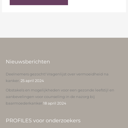
Nieuwsberichten
Deelnemers gezocht! Vragenlijst over vermoeidheid na
kanker.
25 april 2024
Obstakels en mogelijkheden voor een gezonde leefstijl en
aanbevelingen voor counseling in de nazorg bij
baarmoederkanker
18 april 2024
PROFILES voor onderzoekers