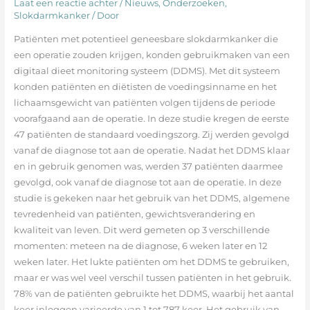
Laat een reactie achter
/
Nieuws
,
Onderzoeken
,
Slokdarmkanker
/ Door
Patiënten met potentieel geneesbare slokdarmkanker die
een operatie zouden krijgen, konden gebruikmaken van een
digitaal dieet monitoring systeem (DDMS). Met dit systeem
konden patiënten en diëtisten de voedingsinname en het
lichaamsgewicht van patiënten volgen tijdens de periode
voorafgaand aan de operatie. In deze studie kregen de eerste
47 patiënten de standaard voedingszorg. Zij werden gevolgd
vanaf de diagnose tot aan de operatie. Nadat het DDMS klaar
en in gebruik genomen was, werden 37 patiënten daarmee
gevolgd, ook vanaf de diagnose tot aan de operatie. In deze
studie is gekeken naar het gebruik van het DDMS, algemene
tevredenheid van patiënten, gewichtsverandering en
kwaliteit van leven. Dit werd gemeten op 3 verschillende
momenten: meteen na de diagnose, 6 weken later en 12
weken later. Het lukte patiënten om het DDMS te gebruiken,
maar er was wel veel verschil tussen patiënten in het gebruik.
78% van de patiënten gebruikte het DDMS, waarbij het aantal
keer inloggen varieerde van 1 tot 787 keer. Het gebruik van