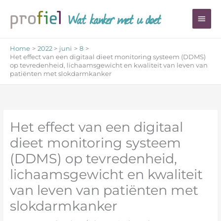
Ga
Wat kanker met u doet
Hoo
naar
de
inhoud
Home
2022
juni
8
Het effect van een digitaal dieet monitoring systeem (DDMS)
op tevredenheid, lichaamsgewicht en kwaliteit van leven van
patiënten met slokdarmkanker
Het effect van een digitaal
dieet monitoring systeem
(DDMS) op tevredenheid,
lichaamsgewicht en kwaliteit
van leven van patiënten met
slokdarmkanker