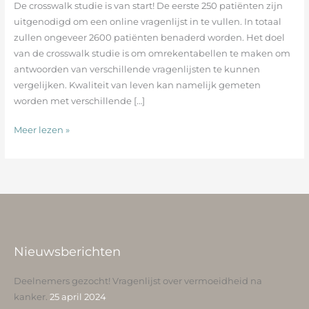
De crosswalk studie is van start! De eerste 250 patiënten zijn
start!
uitgenodigd om een online vragenlijst in te vullen. In totaal
zullen ongeveer 2600 patiënten benaderd worden. Het doel
van de crosswalk studie is om omrekentabellen te maken om
antwoorden van verschillende vragenlijsten te kunnen
vergelijken. Kwaliteit van leven kan namelijk gemeten
worden met verschillende […]
Meer lezen »
Nieuwsberichten
Deelnemers gezocht! Vragenlijst over vermoeidheid na
kanker.
25 april 2024