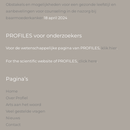
Obstakels en mogelijkheden voor een gezonde leefstijl en
aanbevelingen voor counseling in de nazorg bij
baarmoederkanker
18 april 2024
PROFILES voor onderzoekers
Voor de wetenschappelijke pagina van PROFILES,
klik hier
.
For the scientific website of PROFILES,
click here
.
Pagina’s
Home
Over Profiel
Arts aan het woord
Veel gestelde vragen
Nieuws
Contact