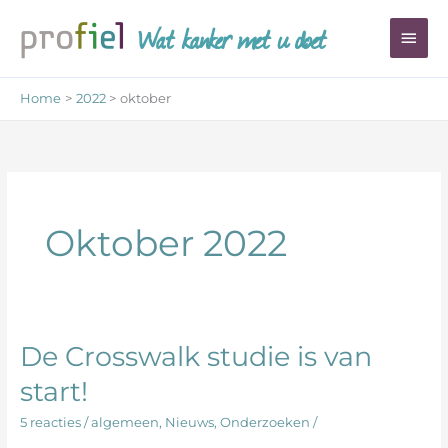
Ga
Wat kanker met u doet
Hoo
naar
de
inhoud
Home
2022
oktober
Oktober 2022
De Crosswalk studie is van
De
Crosswalk
start!
studie
is
5 reacties
/
algemeen
,
Nieuws
,
Onderzoeken
/
van