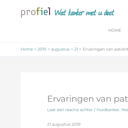
Ga
Wat kanker met u doet
naar
de
inhoud
HOME
Home
2019
augustus
21
Ervaringen van patië
Ervaringen van p
Laat een reactie achter
/
Huidkanker
,
Ni
21 augustus 2019