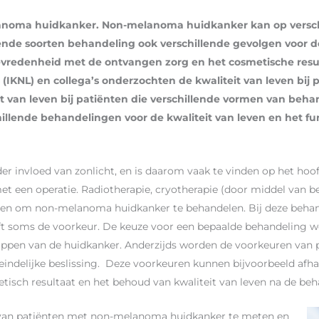
anoma huidkanker. Non-melanoma huidkanker kan op versc
nde soorten behandeling ook verschillende gevolgen voor de
tevredenheid met de ontvangen zorg en het cosmetische resul
ts (IKNL) en collega’s onderzochten de kwaliteit van leven b
eit van leven bij patiënten die verschillende vormen van b
illende behandelingen voor de kwaliteit van leven en het fu
 invloed van zonlicht, en is daarom vaak te vinden op het hoof
een operatie. Radiotherapie, cryotherapie (door middel van bev
eden om non-melanoma huidkanker te behandelen. Bij deze behan
eeft soms de voorkeur. De keuze voor een bepaalde behandeling wo
happen van de huidkanker. Anderzijds worden de voorkeuren van 
ndelijke beslissing. Deze voorkeuren kunnen bijvoorbeeld afha
isch resultaat en het behoud van kwaliteit van leven na de beh
n van patiënten met non-melanoma huidkanker te meten en