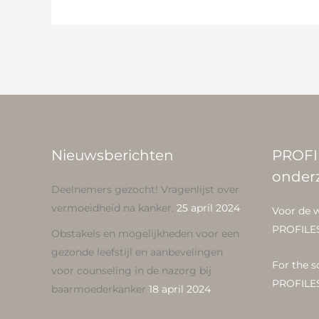
Nieuwsberichten
PROFI
onder
Deelnemers gezocht! Vragenlijst over
vermoeidheid na kanker.
25 april 2024
Voor de 
PROFILE
Obstakels en mogelijkheden voor een
gezonde leefstijl en aanbevelingen
For the s
voor counseling in de nazorg bij
PROFILE
baarmoederkanker
18 april 2024