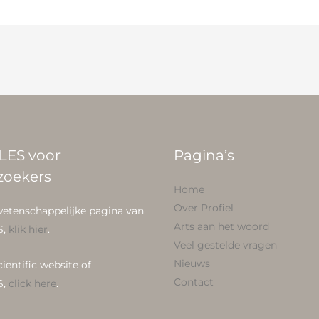
LES voor
Pagina’s
zoekers
Home
Over Profiel
wetenschappelijke pagina van
Arts aan het woord
S,
klik hier
.
Veel gestelde vragen
Nieuws
cientific website of
Contact
S,
click here
.