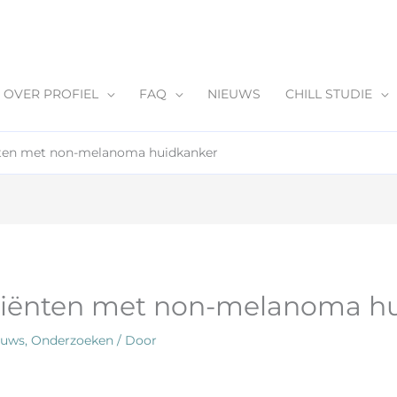
OVER PROFIEL
FAQ
NIEUWS
CHILL STUDIE
nten met non-melanoma huidkanker
atiënten met non-melanoma h
euws
,
Onderzoeken
/ Door