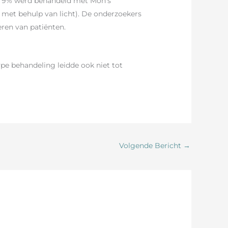
en 9% werd behandeld met Moh’s
e met behulp van licht). De onderzoekers
eren van patiënten.
ype behandeling leidde ook niet tot
Volgende Bericht
→