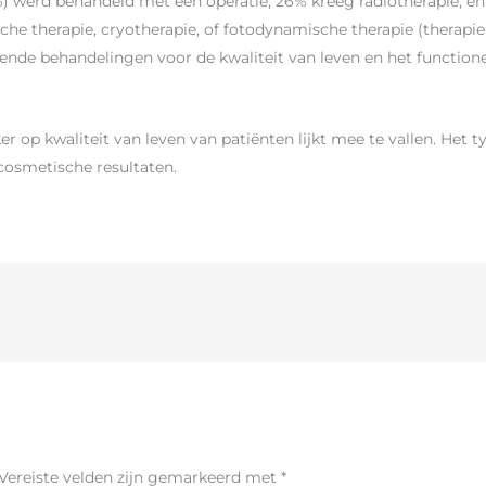
%) werd behandeld met een operatie, 26% kreeg radiotherapie, 
che therapie, cryotherapie, of fotodynamische therapie (therapi
lende behandelingen voor de kwaliteit van leven en het function
op kwaliteit van leven van patiënten lijkt mee te vallen. Het t
 cosmetische resultaten.
Vereiste velden zijn gemarkeerd met
*