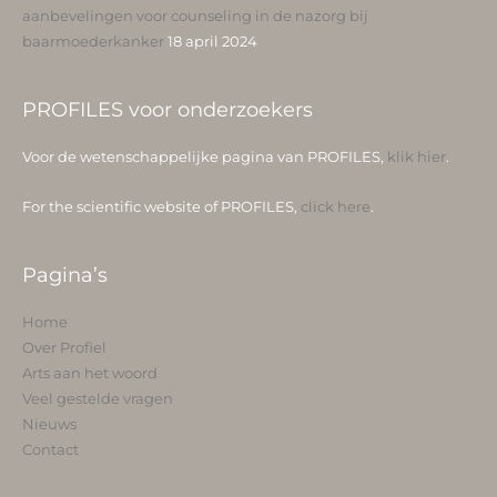
aanbevelingen voor counseling in de nazorg bij
baarmoederkanker
18 april 2024
PROFILES voor onderzoekers
Voor de wetenschappelijke pagina van PROFILES,
klik hier
.
For the scientific website of PROFILES,
click here
.
Pagina’s
Home
Over Profiel
Arts aan het woord
Veel gestelde vragen
Nieuws
Contact