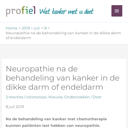
Ga
Wat kanker met u doet
Hoo
naar
de
inhoud
Home
2019
juli
8
Neuropathie na de behandeling van kanker in de dikke darm
of endeldarm
Neuropathie na de
behandeling van kanker in de
dikke darm of endeldarm
2 reacties
/
colorectaal
,
Nieuws
,
Onderzoeken
/ Door
8 juli 2019
Na de behandeling van kanker met chemotherapie
kunnen patiënten last hebben van neuropathie.