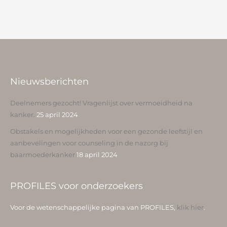
Nieuwsberichten
Deelnemers gezocht! Vragenlijst over vermoeidheid na
kanker.
25 april 2024
Obstakels en mogelijkheden voor een gezonde leefstijl en
aanbevelingen voor counseling in de nazorg bij
baarmoederkanker
18 april 2024
PROFILES voor onderzoekers
Voor de wetenschappelijke pagina van PROFILES,
klik hier
.