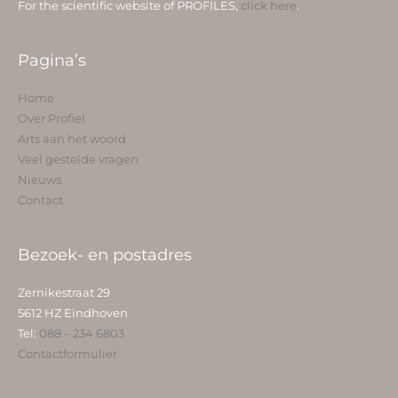
For the scientific website of PROFILES,
click here
.
Pagina’s
Home
Over Profiel
Arts aan het woord
Veel gestelde vragen
Nieuws
Contact
Bezoek- en postadres
Zernikestraat 29
5612 HZ Eindhoven
Tel:
088 – 234 6803
Contactformulier