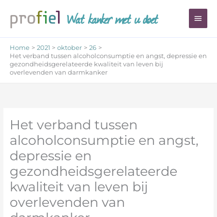
Ga
Wat kanker met u doet
Hoo
naar
de
inhoud
Home
2021
oktober
26
Het verband tussen alcoholconsumptie en angst, depressie en
gezondheidsgerelateerde kwaliteit van leven bij
overlevenden van darmkanker
Het verband tussen
alcoholconsumptie en angst,
depressie en
gezondheidsgerelateerde
kwaliteit van leven bij
overlevenden van