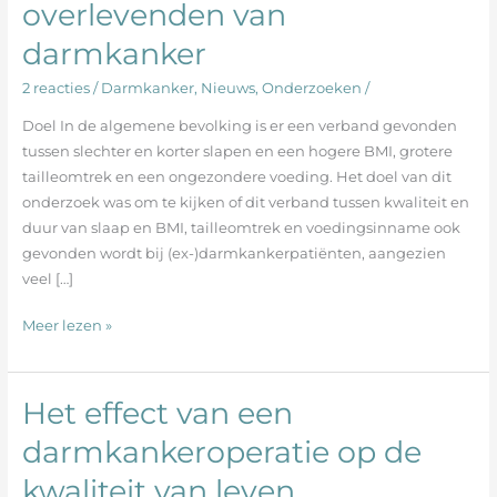
overlevenden van
voedingskeuzes
bij
darmkanker
overlevenden
2 reacties
/
Darmkanker
,
Nieuws
,
Onderzoeken
/
van
darmkanker
Doel In de algemene bevolking is er een verband gevonden
tussen slechter en korter slapen en een hogere BMI, grotere
tailleomtrek en een ongezondere voeding. Het doel van dit
onderzoek was om te kijken of dit verband tussen kwaliteit en
duur van slaap en BMI, tailleomtrek en voedingsinname ook
gevonden wordt bij (ex-)darmkankerpatiënten, aangezien
veel […]
Meer lezen »
Het effect van een
Het
effect
darmkankeroperatie op de
van
kwaliteit van leven
een