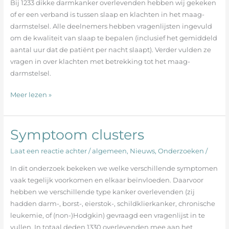
het
Bij 1233 dikke darmkanker overlevenden hebben wij gekeken
maag-
of er een verband is tussen slaap en klachten in het maag-
darmstelsel
darmstelsel. Alle deelnemers hebben vragenlijsten ingevuld
om de kwaliteit van slaap te bepalen (inclusief het gemiddeld
aantal uur dat de patiënt per nacht slaapt). Verder vulden ze
vragen in over klachten met betrekking tot het maag-
darmstelsel.
Meer lezen »
Symptoom clusters
Symptoom
clusters
Laat een reactie achter
/
algemeen
,
Nieuws
,
Onderzoeken
/
In dit onderzoek bekeken we welke verschillende symptomen
vaak tegelijk voorkomen en elkaar beïnvloeden. Daarvoor
hebben we verschillende type kanker overlevenden (zij
hadden darm-, borst-, eierstok-, schildklierkanker, chronische
leukemie, of (non-)Hodgkin) gevraagd een vragenlijst in te
vullen. In totaal deden 1330 overlevenden mee aan het