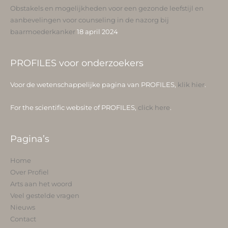
Obstakels en mogelijkheden voor een gezonde leefstijl en
aanbevelingen voor counseling in de nazorg bij
baarmoederkanker
18 april 2024
PROFILES voor onderzoekers
Voor de wetenschappelijke pagina van PROFILES,
klik hier
.
For the scientific website of PROFILES,
click here
.
Pagina’s
Home
Over Profiel
Arts aan het woord
Veel gestelde vragen
Nieuws
Contact