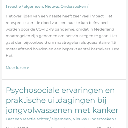
en
1 reactie
/
algemeen
,
Nieuws
,
Onderzoeken
/
tijdens
de
Het overlijden van een naaste heeft zeer veel impact. Het
COVID-
rouwproces om de dood van een naaste kan beïnvloed
19
worden door de COVID-19 pandemie, omdat in Nederland
pandemie:
maatregelen zijn genomen om het virus tegen te gaan. Het
resultaten
gaat dan bijvoorbeeld om maatregelen als quarantaine, 1,5
uit
meter afstand houden en een beperkt aantal bezoekers. Doel
de
Het
eQuiPe
studie
Meer lezen »
Psychosociale ervaringen en
Psychosociale
ervaringen
praktische uitdagingen bij
en
jongvolwassenen met kanker
praktische
uitdagingen
Laat een reactie achter
/
algemeen
,
Nieuws
,
Onderzoeken
/
bij
jongvolwassenen