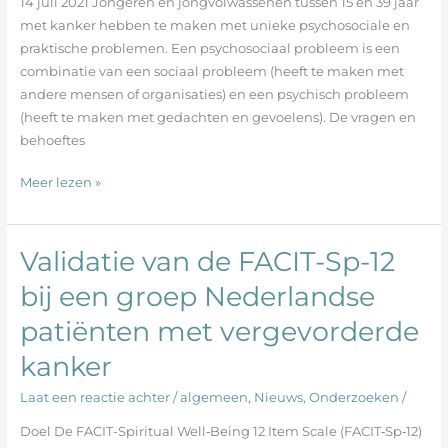
14 juli 2021 Jongeren en jongvolwassenen tussen 15 en 39 jaar
met
met kanker hebben te maken met unieke psychosociale en
kanker
praktische problemen. Een psychosociaal probleem is een
combinatie van een sociaal probleem (heeft te maken met
andere mensen of organisaties) en een psychisch probleem
(heeft te maken met gedachten en gevoelens). De vragen en
behoeftes
Meer lezen »
Validatie van de FACIT-Sp-12
Validatie
van
bij een groep Nederlandse
de
patiënten met vergevorderde
FACIT-
Sp-
kanker
12
bij
Laat een reactie achter
/
algemeen
,
Nieuws
,
Onderzoeken
/
een
Doel De FACIT-Spiritual Well‐Being 12 Item Scale (FACIT‐Sp‐12)
groep