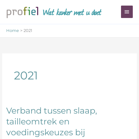
Ga
Wat kanker met u doet
Hoo
naar
de
inhoud
Home
2021
2021
Verband tussen slaap,
Verband
tussen
tailleomtrek en
slaap,
voedingskeuzes bij
tailleomtrek
en