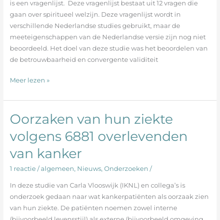
is een vragenlijst. Deze vragenlijst bestaat uit 12 vragen die
Nederlandse
gaan over spiritueel welzijn. Deze vragenlijst wordt in
patiënten
verschillende Nederlandse studies gebruikt, maar de
met
meeteigenschappen van de Nederlandse versie zijn nog niet
vergevorderde
beoordeeld. Het doel van deze studie was het beoordelen van
kanker
de betrouwbaarheid en convergente validiteit
Meer lezen »
Oorzaken van hun ziekte
Oorzaken
van
volgens 6881 overlevenden
hun
van kanker
ziekte
volgens
1 reactie
/
algemeen
,
Nieuws
,
Onderzoeken
/
6881
overlevenden
In deze studie van Carla Vlooswijk (IKNL) en collega’s is
van
onderzoek gedaan naar wat kankerpatiënten als oorzaak zien
kanker
van hun ziekte. De patiënten noemen zowel interne
(bijvoorbeeld levensstijl) als externe (bijvoorbeeld omgeving,