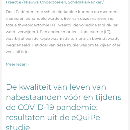
totale
1 reactie
/
Nieuws
,
Onderzoeken
,
Schildklierkanker
/
thyreoïdectomie
Doel Patiënten met schildklierkanker kunnen op meerdere
of
manieren behandeld worden. Een van deze manieren is
lobectomie
totale thyreoïdectomie (TT), waarbij de volledige schildklier
hebben
wordt verwijderd. Een andere manier is lobectomie (LT),
ondergaan
waarbij alleen de kwab waarin de tumor zich bevindt wordt
weggehaald. Het doel van deze studie was om te kijken of er
verschil is in
Meer lezen »
De kwaliteit van leven van
De
kwaliteit
nabestaanden vóór en tijdens
van
de COVID-19 pandemie:
leven
van
resultaten uit de eQuiPe
nabestaanden
vóór
studie