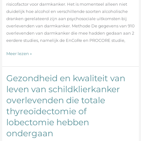
overlevenden
risicofactor voor darmkanker. Het is momenteel alleen niet
van
duidelijk hoe alcohol en verschillende soorten alcoholische
darmkanker
dranken gerelateerd zijn aan psychosociale uitkomsten bij
overlevenden van darmkanker. Methode De gegevens van 910
overlevenden van darmkanker die mee hadden gedaan aan 2
eerdere studies, namelijk de EnCoRe en PROCORE studie,
Meer lezen »
Gezondheid en kwaliteit van
Gezondheid
en
leven van schildklierkanker
kwaliteit
overlevenden die totale
van
leven
thyreoïdectomie of
van
schildklierkanker
lobectomie hebben
overlevenden
ondergaan
die