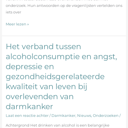
onderzoek. Hun antwoorden op de vragenlijsten vertelden ons
iets over
Meer lezen »
Het verband tussen
Het
verband
alcoholconsumptie en angst,
tussen
depressie en
alcoholconsumptie
en
gezondheidsgerelateerde
angst,
depressie
kwaliteit van leven bij
en
overlevenden van
gezondheidsgerelateerde
kwaliteit
darmkanker
van
Laat een reactie achter
/
Darmkanker
,
Nieuws
,
Onderzoeken
/
leven
bij
Achtergrond Het drinken van alcohol is een belangrijke