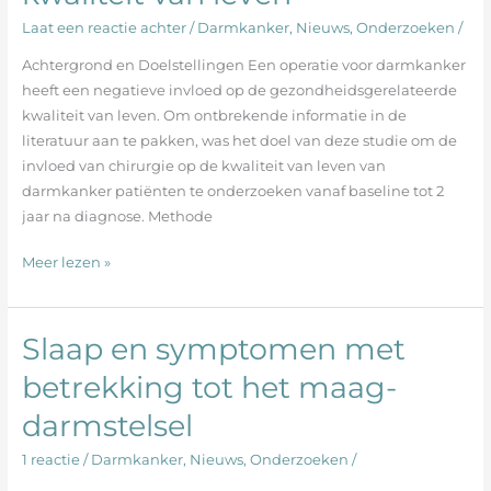
darmkankeroperatie
Laat een reactie achter
/
Darmkanker
,
Nieuws
,
Onderzoeken
/
op
de
Achtergrond en Doelstellingen Een operatie voor darmkanker
kwaliteit
heeft een negatieve invloed op de gezondheidsgerelateerde
van
kwaliteit van leven. Om ontbrekende informatie in de
leven
literatuur aan te pakken, was het doel van deze studie om de
invloed van chirurgie op de kwaliteit van leven van
darmkanker patiënten te onderzoeken vanaf baseline tot 2
jaar na diagnose. Methode
Meer lezen »
Slaap en symptomen met
Slaap
en
betrekking tot het maag-
symptomen
darmstelsel
met
betrekking
1 reactie
/
Darmkanker
,
Nieuws
,
Onderzoeken
/
tot