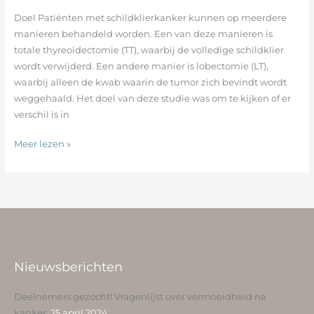
thyreoïdectomie
Doel Patiënten met schildklierkanker kunnen op meerdere
of
manieren behandeld worden. Een van deze manieren is
lobectomie
totale thyreoïdectomie (TT), waarbij de volledige schildklier
hebben
wordt verwijderd. Een andere manier is lobectomie (LT),
ondergaan
waarbij alleen de kwab waarin de tumor zich bevindt wordt
weggehaald. Het doel van deze studie was om te kijken of er
verschil is in
Meer lezen »
Nieuwsberichten
Deelnemers gezocht! Vragenlijst over vermoeidheid na
kanker.
25 april 2024