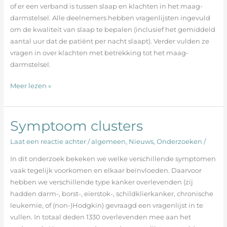
maag-
of er een verband is tussen slaap en klachten in het maag-
darmstelsel
darmstelsel. Alle deelnemers hebben vragenlijsten ingevuld
om de kwaliteit van slaap te bepalen (inclusief het gemiddeld
aantal uur dat de patiënt per nacht slaapt). Verder vulden ze
vragen in over klachten met betrekking tot het maag-
darmstelsel.
Meer lezen »
Symptoom clusters
Symptoom
clusters
Laat een reactie achter
/
algemeen
,
Nieuws
,
Onderzoeken
/
In dit onderzoek bekeken we welke verschillende symptomen
vaak tegelijk voorkomen en elkaar beïnvloeden. Daarvoor
hebben we verschillende type kanker overlevenden (zij
hadden darm-, borst-, eierstok-, schildklierkanker, chronische
leukemie, of (non-)Hodgkin) gevraagd een vragenlijst in te
vullen. In totaal deden 1330 overlevenden mee aan het