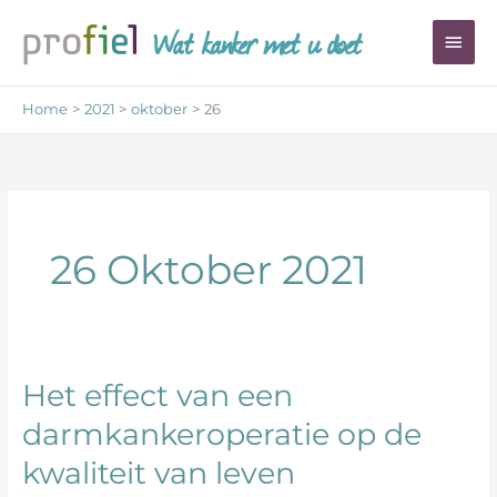
Ga
Wat kanker met u doet
Hoo
naar
de
inhoud
Home
2021
oktober
26
26 Oktober 2021
Het effect van een
Het
effect
darmkankeroperatie op de
van
kwaliteit van leven
een
darmkankeroperatie