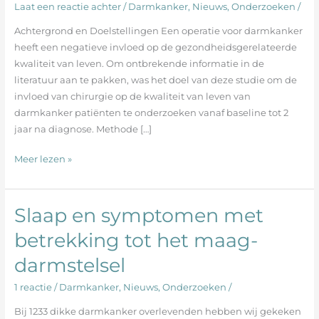
Laat een reactie achter
/
Darmkanker
,
Nieuws
,
Onderzoeken
/
op
de
Achtergrond en Doelstellingen Een operatie voor darmkanker
kwaliteit
heeft een negatieve invloed op de gezondheidsgerelateerde
van
kwaliteit van leven. Om ontbrekende informatie in de
leven
literatuur aan te pakken, was het doel van deze studie om de
invloed van chirurgie op de kwaliteit van leven van
darmkanker patiënten te onderzoeken vanaf baseline tot 2
jaar na diagnose. Methode […]
Meer lezen »
Slaap en symptomen met
Slaap
en
betrekking tot het maag-
symptomen
darmstelsel
met
betrekking
1 reactie
/
Darmkanker
,
Nieuws
,
Onderzoeken
/
tot
het
Bij 1233 dikke darmkanker overlevenden hebben wij gekeken