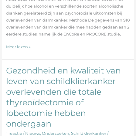
van
duidelijk hoe alcohol en verschillende soorten alcoholische
darmkanker
dranken gerelateerd zijn aan psychosociale uitkomsten bij
overlevenden van darmkanker. Methode De gegevens van 910
overlevenden van darmkanker die mee hadden gedaan aan 2
eerdere studies, namelijk de EnCoRe en PROCORE studie,
Meer lezen »
Gezondheid en kwaliteit van
Gezondheid
en
leven van schildklierkanker
kwaliteit
overlevenden die totale
van
leven
thyreoïdectomie of
van
schildklierkanker
lobectomie hebben
overlevenden
ondergaan
die
totale
1 reactie
/
Nieuws
,
Onderzoeken
,
Schildklierkanker
/