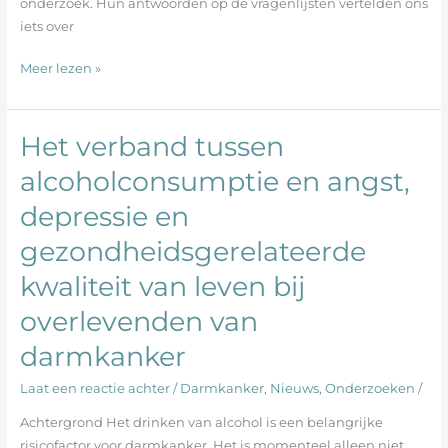
onderzoek. Hun antwoorden op de vragenlijsten vertelden ons
iets over
Meer lezen »
Het verband tussen
Het
verband
alcoholconsumptie en angst,
tussen
depressie en
alcoholconsumptie
en
gezondheidsgerelateerde
angst,
depressie
kwaliteit van leven bij
en
overlevenden van
gezondheidsgerelateerde
kwaliteit
darmkanker
van
Laat een reactie achter
/
Darmkanker
,
Nieuws
,
Onderzoeken
/
leven
bij
Achtergrond Het drinken van alcohol is een belangrijke
overlevenden
risicofactor voor darmkanker. Het is momenteel alleen niet