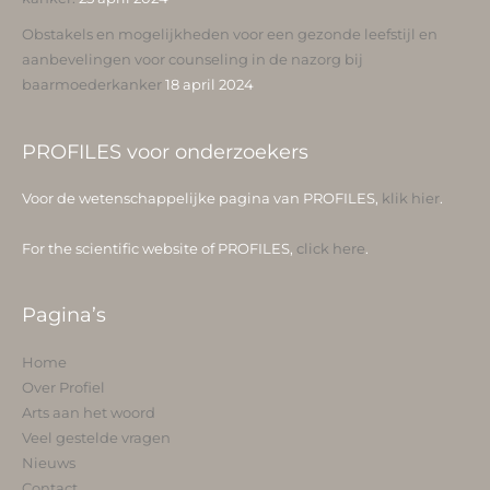
Obstakels en mogelijkheden voor een gezonde leefstijl en
aanbevelingen voor counseling in de nazorg bij
baarmoederkanker
18 april 2024
PROFILES voor onderzoekers
Voor de wetenschappelijke pagina van PROFILES,
klik hier
.
For the scientific website of PROFILES,
click here
.
Pagina’s
Home
Over Profiel
Arts aan het woord
Veel gestelde vragen
Nieuws
Contact