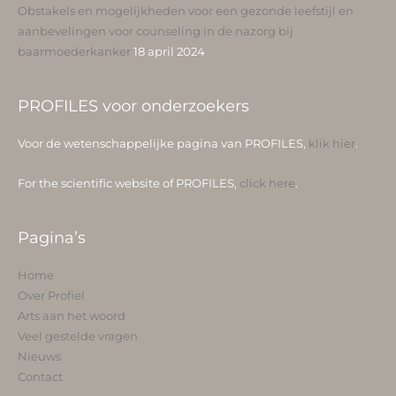
Obstakels en mogelijkheden voor een gezonde leefstijl en
aanbevelingen voor counseling in de nazorg bij
baarmoederkanker
18 april 2024
PROFILES voor onderzoekers
Voor de wetenschappelijke pagina van PROFILES,
klik hier
.
For the scientific website of PROFILES,
click here
.
Pagina’s
Home
Over Profiel
Arts aan het woord
Veel gestelde vragen
Nieuws
Contact