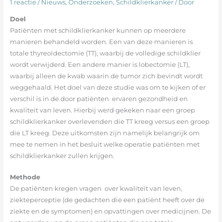
1 reactie
/
Nieuws
,
Onderzoeken
,
Schildklierkanker
/ Door
Doel
Patiënten met schildklierkanker kunnen op meerdere
manieren behandeld worden. Een van deze manieren is
totale thyreoïdectomie (TT), waarbij de volledige schildklier
wordt verwijderd. Een andere manier is lobectomie (LT),
waarbij alleen de kwab waarin de tumor zich bevindt wordt
weggehaald. Het doel van deze studie was om te kijken of er
verschil is in de door patiënten ervaren gezondheid en
kwaliteit van leven. Hierbij werd gekeken naar een groep
schildklierkanker overlevenden die TT kreeg versus een groep
die LT kreeg. Deze uitkomsten zijn namelijk belangrijk om
mee te nemen in het besluit welke operatie patiënten met
schildklierkanker zullen krijgen.
Methode
De patiënten kregen vragen over kwaliteit van leven,
ziekteperceptie (de gedachten die een patiënt heeft over de
ziekte en de symptomen) en opvattingen over medicijnen. De