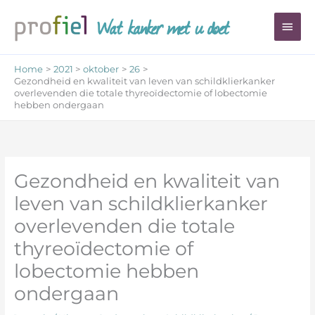
Ga
Wat kanker met u doet
Hoo
naar
de
inhoud
Home
2021
oktober
26
Gezondheid en kwaliteit van leven van schildklierkanker
overlevenden die totale thyreoïdectomie of lobectomie
hebben ondergaan
Gezondheid en kwaliteit van
leven van schildklierkanker
overlevenden die totale
thyreoïdectomie of
lobectomie hebben
ondergaan