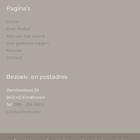
Pagina’s
Home
Over Profiel
Arts aan het woord
Veel gestelde vragen
Nieuws
Contact
Bezoek- en postadres
Zernikestraat 29
5612 HZ Eindhoven
Tel:
088 – 234 6803
Contactformulier