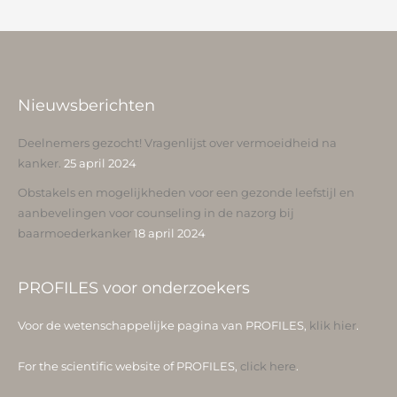
Nieuwsberichten
Deelnemers gezocht! Vragenlijst over vermoeidheid na
kanker.
25 april 2024
Obstakels en mogelijkheden voor een gezonde leefstijl en
aanbevelingen voor counseling in de nazorg bij
baarmoederkanker
18 april 2024
PROFILES voor onderzoekers
Voor de wetenschappelijke pagina van PROFILES,
klik hier
.
For the scientific website of PROFILES,
click here
.