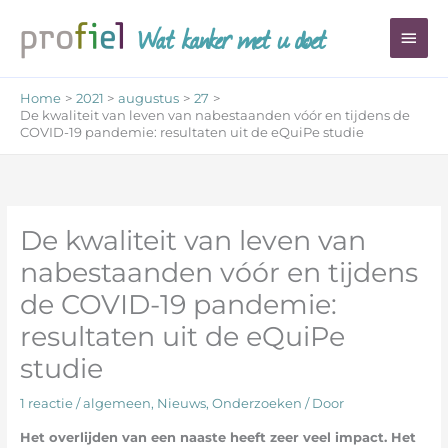
Ga
Wat kanker met u doet
Hoo
naar
de
inhoud
Home
2021
augustus
27
De kwaliteit van leven van nabestaanden vóór en tijdens de
COVID-19 pandemie: resultaten uit de eQuiPe studie
De kwaliteit van leven van
nabestaanden vóór en tijdens
de COVID-19 pandemie:
resultaten uit de eQuiPe
studie
1 reactie
/
algemeen
,
Nieuws
,
Onderzoeken
/ Door
Het overlijden van een naaste heeft zeer veel impact. Het