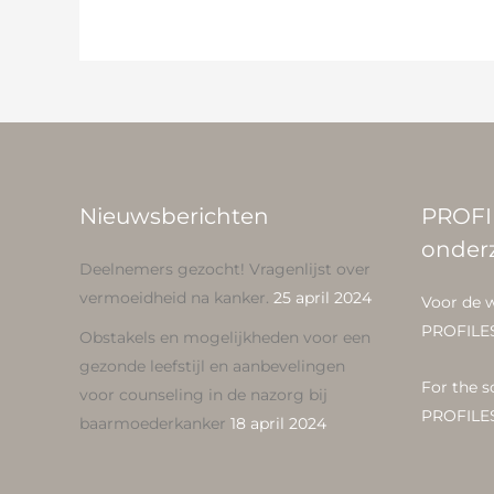
Nieuwsberichten
PROFI
onder
Deelnemers gezocht! Vragenlijst over
vermoeidheid na kanker.
25 april 2024
Voor de 
PROFILE
Obstakels en mogelijkheden voor een
gezonde leefstijl en aanbevelingen
For the s
voor counseling in de nazorg bij
PROFILE
baarmoederkanker
18 april 2024