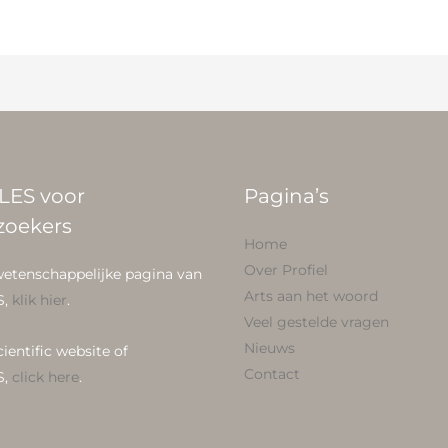
LES voor
Pagina’s
zoekers
Home
Over Profiel
wetenschappelijke pagina van
Arts aan het woord
S,
klik hier
.
Veel gestelde vragen
Nieuws
cientific website of
Contact
S,
click here
.