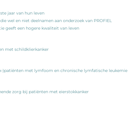
ste jaar van hun leven
 die wel en niet deelnamen aan onderzoek van PROFIEL
tie geeft een hogere kwaliteit van leven
ten met schildklierkanker
(ex-)patiënten met lymfoom en chronische lymfatische leukemie
nende zorg bij patiënten met eierstokkanker