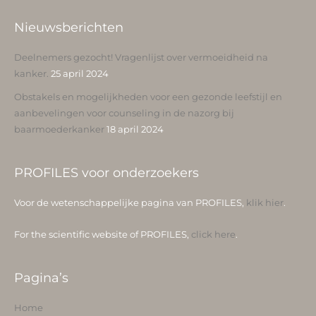
Nieuwsberichten
Deelnemers gezocht! Vragenlijst over vermoeidheid na
kanker.
25 april 2024
Obstakels en mogelijkheden voor een gezonde leefstijl en
aanbevelingen voor counseling in de nazorg bij
baarmoederkanker
18 april 2024
PROFILES voor onderzoekers
Voor de wetenschappelijke pagina van PROFILES,
klik hier
.
For the scientific website of PROFILES,
click here
.
Pagina’s
Home