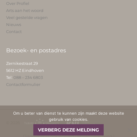
Over Profiel
Arts aan het woord
Veel gestelde vragen
Nieuws
Contact
Bezoek- en postadres
Zernikestraat 29
5612 HZ Eindhoven
Tel:
088 – 234 6803
Contactformulier
Om u beter van dienst te kunnen zijn maakt deze website
gebruik van cookies.
© 2026
VERBERG DEZE MELDING
Disclaimer
|
Cookiebeleid
|
Privacyverklaring
|