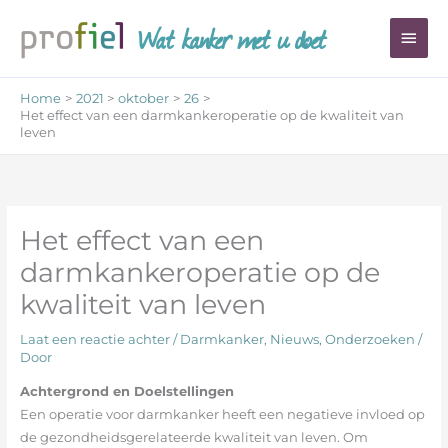
Ga
Wat kanker met u doet
Hoo
naar
de
inhoud
Home
2021
oktober
26
Het effect van een darmkankeroperatie op de kwaliteit van
leven
Het effect van een
darmkankeroperatie op de
kwaliteit van leven
Laat een reactie achter
/
Darmkanker
,
Nieuws
,
Onderzoeken
/
Door
Achtergrond en Doelstellingen
Een operatie voor darmkanker heeft een negatieve invloed op
de gezondheidsgerelateerde kwaliteit van leven. Om