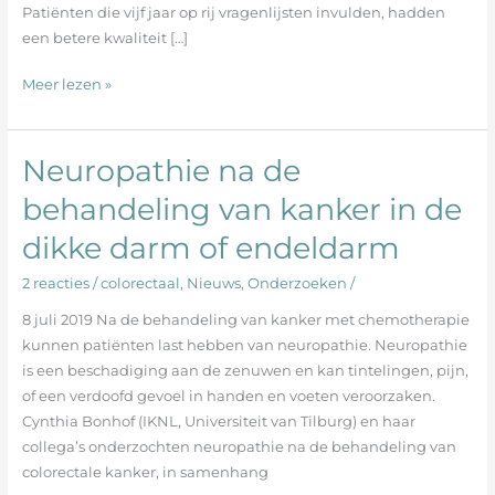
Patiënten die vijf jaar op rij vragenlijsten invulden, hadden
een betere kwaliteit […]
Meer lezen »
Neuropathie na de
Neuropathie
na
behandeling van kanker in de
de
dikke darm of endeldarm
behandeling
van
2 reacties
/
colorectaal
,
Nieuws
,
Onderzoeken
/
kanker
in
8 juli 2019 Na de behandeling van kanker met chemotherapie
de
kunnen patiënten last hebben van neuropathie. Neuropathie
dikke
is een beschadiging aan de zenuwen en kan tintelingen, pijn,
darm
of een verdoofd gevoel in handen en voeten veroorzaken.
of
Cynthia Bonhof (IKNL, Universiteit van Tilburg) en haar
endeldarm
collega’s onderzochten neuropathie na de behandeling van
colorectale kanker, in samenhang