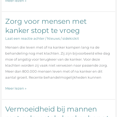
Meer lezen »
je
weer
beter
Zorg voor mensen met
Zorg
bent?”
voor
kanker stopt te vroeg
mensen
met
Laat een reactie achter
/
Nieuws
/
sidekickit
kanker
Mensen die leven met of na kanker kampen lang na de
stopt
behandeling nog met klachten. Zij zijn bijvoorbeeld elke dag
te
moe of angstig voor terugkeer van de kanker. Voor deze
vroeg
klachten worden zij vaak niet verwezen naar passende zorg.
Meer dan 800.000 mensen leven met of na kanker en dit
aantal groeit. Recente behandelmogelijkheden kunnen
Meer lezen »
Vermoeidheid bij mannen
Vermoeidheid
bij