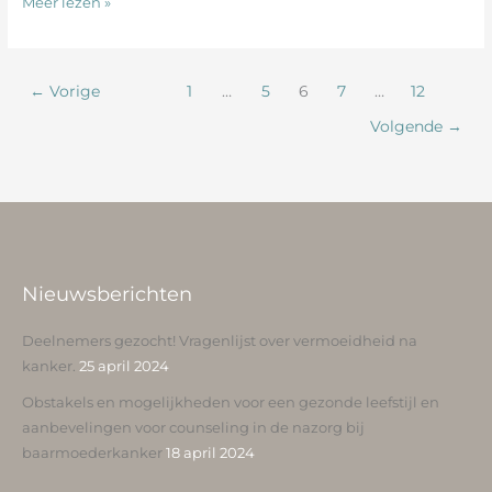
Meer lezen »
←
Vorige
1
…
5
6
7
…
12
Volgende
→
Nieuwsberichten
Deelnemers gezocht! Vragenlijst over vermoeidheid na
kanker.
25 april 2024
Obstakels en mogelijkheden voor een gezonde leefstijl en
aanbevelingen voor counseling in de nazorg bij
baarmoederkanker
18 april 2024