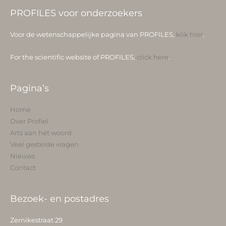
PROFILES voor onderzoekers
Voor de wetenschappelijke pagina van PROFILES,
klik hier
.
For the scientific website of PROFILES,
click here
.
Pagina’s
Home
Over Profiel
Arts aan het woord
Veel gestelde vragen
Nieuws
Contact
Bezoek- en postadres
Zernikestraat 29