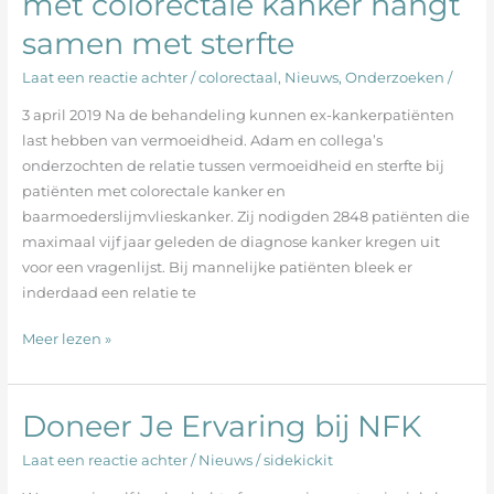
met colorectale kanker hangt
mannen
samen met sterfte
met
colorectale
Laat een reactie achter
/
colorectaal
,
Nieuws
,
Onderzoeken
/
kanker
hangt
3 april 2019 Na de behandeling kunnen ex-kankerpatiënten
samen
last hebben van vermoeidheid. Adam en collega’s
met
onderzochten de relatie tussen vermoeidheid en sterfte bij
sterfte
patiënten met colorectale kanker en
baarmoederslijmvlieskanker. Zij nodigden 2848 patiënten die
maximaal vijf jaar geleden de diagnose kanker kregen uit
voor een vragenlijst. Bij mannelijke patiënten bleek er
inderdaad een relatie te
Meer lezen »
Doneer Je Ervaring bij NFK
Doneer
Je
Laat een reactie achter
/
Nieuws
/
sidekickit
Ervaring