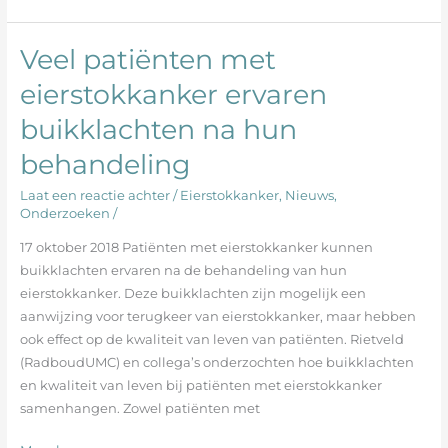
Veel patiënten met
Veel
patiënten
eierstokkanker ervaren
met
buikklachten na hun
eierstokkanker
ervaren
behandeling
buikklachten
na
Laat een reactie achter
/
Eierstokkanker
,
Nieuws
,
hun
Onderzoeken
/
behandeling
17 oktober 2018 Patiënten met eierstokkanker kunnen
buikklachten ervaren na de behandeling van hun
eierstokkanker. Deze buikklachten zijn mogelijk een
aanwijzing voor terugkeer van eierstokkanker, maar hebben
ook effect op de kwaliteit van leven van patiënten. Rietveld
(RadboudUMC) en collega’s onderzochten hoe buikklachten
en kwaliteit van leven bij patiënten met eierstokkanker
samenhangen. Zowel patiënten met