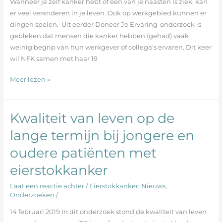
bij
Wanneer je zelf kanker hebt of een van je naasten is ziek, kan
NFK
er veel veranderen in je leven. Ook op werkgebied kunnen er
dingen spelen. Uit eerder Doneer Je Ervaring-onderzoek is
gebleken dat mensen die kanker hebben (gehad) vaak
weinig begrip van hun werkgever of collega’s ervaren. Dit keer
wil NFK samen met haar 19
Meer lezen »
Kwaliteit van leven op de
Kwaliteit
van
lange termijn bij jongere en
leven
oudere patiënten met
op
de
eierstokkanker
lange
termijn
Laat een reactie achter
/
Eierstokkanker
,
Nieuws
,
bij
Onderzoeken
/
jongere
14 februari 2019 In dit onderzoek stond de kwaliteit van leven
en