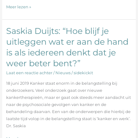
Meer lezen »
Saskia Duijts: “Hoe blijf je
Saskia
Duijts:
uitleggen wat er aan de hand
“Hoe
is als iedereen denkt dat je
blijf
je
weer beter bent?”
uitleggen
wat
Laat een reactie achter
/
Nieuws
/
sidekickit
er
18 juni 2019 Kanker staat enorm in de belangstelling bij
aan
onderzoekers. Veel onderzoek gaat over nieuwe
de
kankertherapieën, maar er gaat ook steeds meer aandacht uit
hand
naar de psychosociale gevolgen van kanker en de
is
behandeling daarvan. Een van de onderwerpen die hierbij de
als
laatste tijd volop in de belangstelling staat is ‘kanker en werk’.
iedereen
Dr. Saskia
denkt
dat