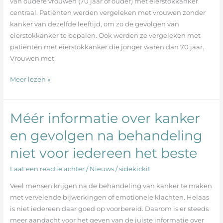
van oudere vrouwen (70 jaar of ouder) met eierstokkanker
oudere
centraal. Patiënten werden vergeleken met vrouwen zonder
patiënten
kanker van dezelfde leeftijd, om zo de gevolgen van
met
eierstokkanker te bepalen. Ook werden ze vergeleken met
eierstokkanker
patiënten met eierstokkanker die jonger waren dan 70 jaar.
Vrouwen met
Meer lezen »
Méér informatie over kanker
Méér
informatie
en gevolgen na behandeling
over
niet voor iedereen het beste
kanker
en
Laat een reactie achter
/
Nieuws
/
sidekickit
gevolgen
na
Veel mensen krijgen na de behandeling van kanker te maken
behandeling
met vervelende bijwerkingen of emotionele klachten. Helaas
niet
is niet iedereen daar goed op voorbereid. Daarom is er steeds
voor
meer aandacht voor het geven van de juiste informatie over