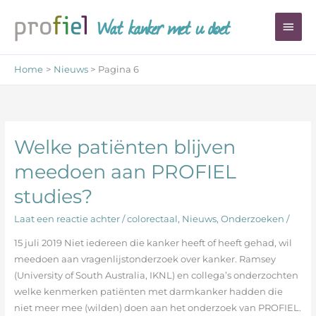
Ga
Wat kanker met u doet
Hoo
naar
de
inhoud
Home
Nieuws
Pagina 6
Welke patiënten blijven
Welke
patiënten
meedoen aan PROFIEL
blijven
studies?
meedoen
aan
Laat een reactie achter
/
colorectaal
,
Nieuws
,
Onderzoeken
/
PROFIEL
studies?
15 juli 2019 Niet iedereen die kanker heeft of heeft gehad, wil
meedoen aan vragenlijstonderzoek over kanker. Ramsey
(University of South Australia, IKNL) en collega’s onderzochten
welke kenmerken patiënten met darmkanker hadden die
niet meer mee (wilden) doen aan het onderzoek van PROFIEL.