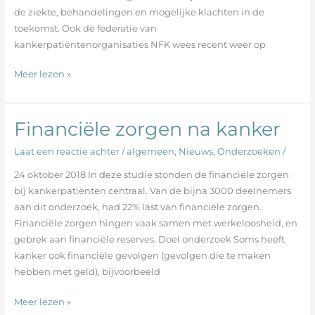
iedereen
de ziekte, behandelingen en mogelijke klachten in de
het
toekomst. Ook de federatie van
beste
kankerpatiëntenorganisaties NFK wees recent weer op
Meer lezen »
Financiële zorgen na kanker
Financiële
zorgen
Laat een reactie achter
/
algemeen
,
Nieuws
,
Onderzoeken
/
na
kanker
24 oktober 2018 In deze studie stonden de financiële zorgen
bij kankerpatiënten centraal. Van de bijna 3000 deelnemers
aan dit onderzoek, had 22% last van financiële zorgen.
Financiële zorgen hingen vaak samen met werkeloosheid, en
gebrek aan financiële reserves. Doel onderzoek Soms heeft
kanker ook financiële gevolgen (gevolgen die te maken
hebben met geld), bijvoorbeeld
Meer lezen »